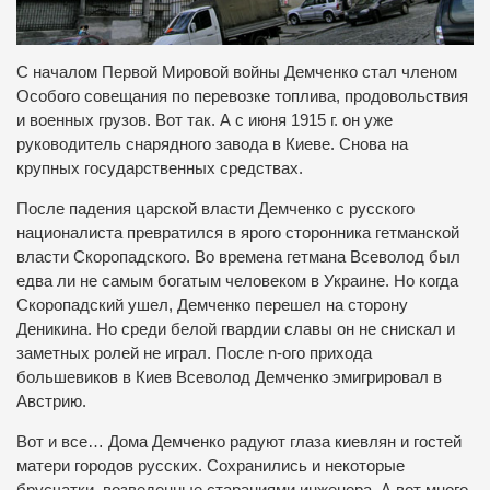
С началом Первой Мировой войны Демченко стал членом
Особого совещания по перевозке топлива, продовольствия
и военных грузов. Вот так. А с июня 1915 г. он уже
руководитель снарядного завода в Киеве. Снова на
крупных государственных средствах.
После падения царской власти Демченко с русского
националиста превратился в ярого сторонника гетманской
власти Скоропадского. Во времена гетмана Всеволод был
едва ли не самым богатым человеком в Украине. Но когда
Скоропадский ушел, Демченко перешел на сторону
Деникина. Но среди белой гвардии славы он не снискал и
заметных ролей не играл. После n-ого прихода
большевиков в Киев Всеволод Демченко эмигрировал в
Австрию.
Вот и все… Дома Демченко радуют глаза киевлян и гостей
матери городов русских. Сохранились и некоторые
брусчатки, возведенные стараниями инженера. А вот много