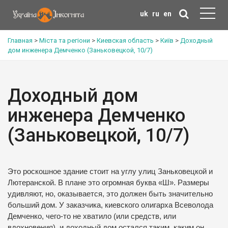
uk
ru
en
Главная
>
Міста та регіони
>
Киевская область
>
Київ
>
Доходный
дом инженера Демченко (Заньковецкой, 10/7)
Доходный дом
инженера Демченко
(Заньковецкой, 10/7)
Это роскошное здание стоит на углу улиц Заньковецкой и
Лютеранской. В плане это огромная буква «Ш». Размеры
удивляют, но, оказывается, это должен быть значительно
больший дом. У заказчика, киевского олигарха Всеволода
Демченко, чего-то не хватило (или средств, или
вдохновения), и доходный дом остался таким, каким он