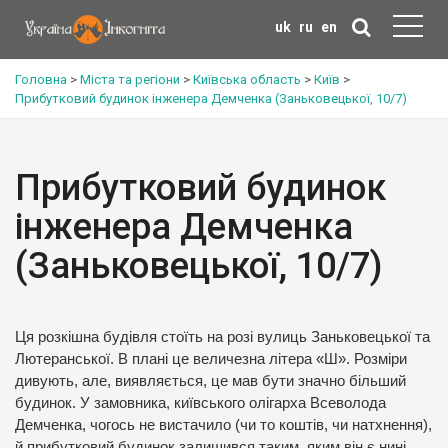
uk
ru
en
Головна
>
Міста та регіони
>
Київська область
>
Київ
>
Прибутковий будинок інженера Демченка (Заньковецької, 10/7)
Прибутковий будинок
інженера Демченка
(Заньковецької, 10/7)
Ця розкішна будівля стоїть на розі вулиць Заньковецької та
Лютеранської. В плані це величезна літера «Ш». Розміри
дивують, але, виявляється, це мав бути значно більший
будинок. У замовника, київського олігарха Всеволода
Демченка, чогось не вистачило (чи то коштів, чи натхнення),
й прибутковий будинок залишився таким, яким він є нині.