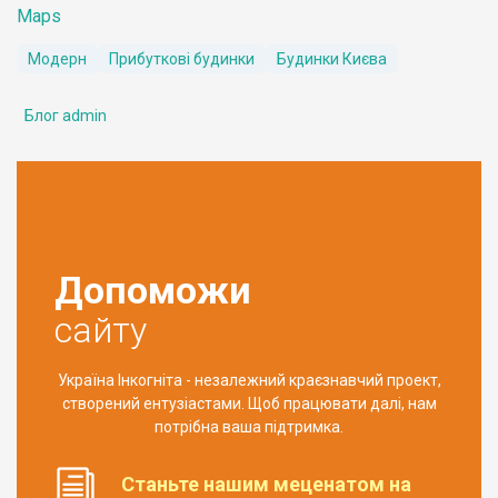
Maps
Модерн
Прибуткові будинки
Будинки Києва
Блог admin
Допоможи
сайту
Україна Інкогніта - незалежний краєзнавчий проект,
створений ентузіастами. Щоб працювати далі, нам
потрібна ваша підтримка.
Станьте нашим меценатом на