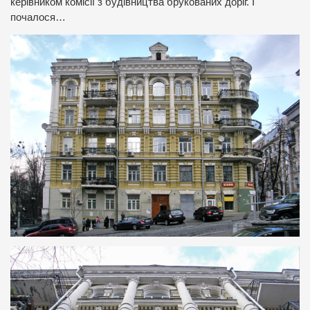
керівником комісії з будівництва брукованих доріг. І
почалося…