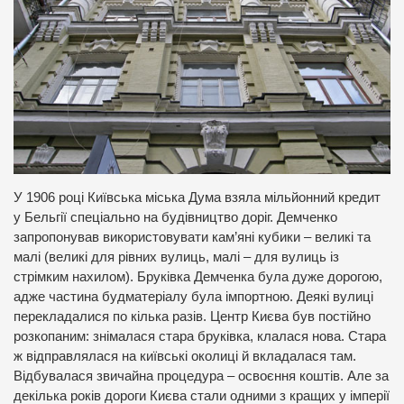
У 1906 році Київська міська Дума взяла мільйонний кредит
у Бельгії спеціально на будівництво доріг. Демченко
запропонував використовувати кам’яні кубики – великі та
малі (великі для рівних вулиць, малі – для вулиць із
стрімким нахилом). Бруківка Демченка була дуже дорогою,
адже частина будматеріалу була імпортною. Деякі вулиці
перекладалися по кілька разів. Центр Києва був постійно
розкопаним: знімалася стара бруківка, клалася нова. Стара
ж відправлялася на київські околиці й вкладалася там.
Відбувалася звичайна процедура – освоєння коштів. Але за
декілька років дороги Києва стали одними з кращих у імперії