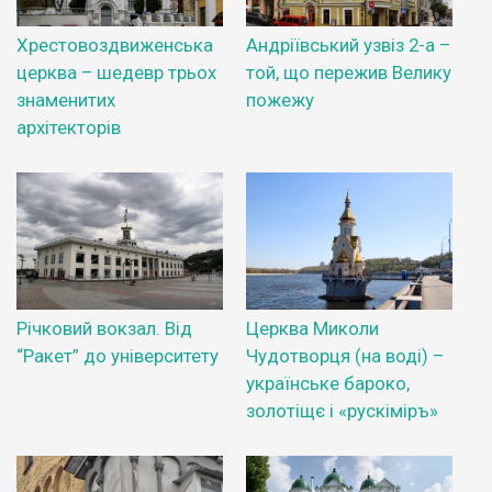
Хрестовоздвиженська
Андріївський узвіз 2-а –
церква – шедевр трьох
той, що пережив Велику
знаменитих
пожежу
архітекторів
Річковий вокзал. Від
Церква Миколи
“Ракет” до університету
Чудотворця (на воді) –
українське бароко,
золотіщє і «рускіміръ»