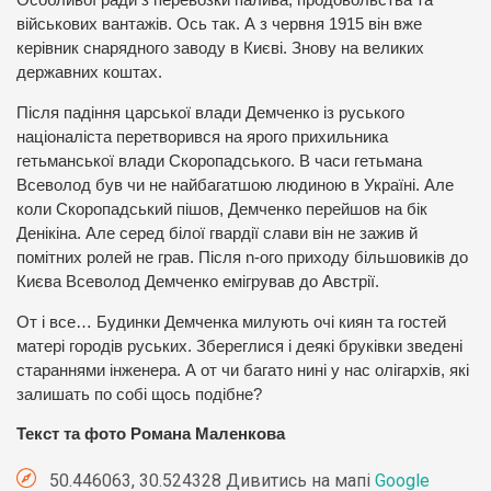
Особливої ради з перевозки палива, продовольства та
військових вантажів. Ось так. А з червня 1915 він вже
керівник снарядного заводу в Києві. Знову на великих
державних коштах.
Після падіння царської влади Демченко із руського
націоналіста перетворився на ярого прихильника
гетьманської влади Скоропадського. В часи гетьмана
Всеволод був чи не найбагатшою людиною в Україні. Але
коли Скоропадський пішов, Демченко перейшов на бік
Денікіна. Але серед білої гвардії слави він не зажив й
помітних ролей не грав. Після n-ого приходу більшовиків до
Києва Всеволод Демченко емігрував до Австрії.
От і все… Будинки Демченка милують очі киян та гостей
матері городів руських. Збереглися і деякі бруківки зведені
стараннями інженера. А от чи багато нині у нас олігархів, які
залишать по собі щось подібне?
Текст та фото Романа Маленкова
50.446063, 30.524328 Дивитись на мапі
Google