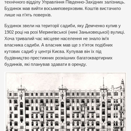
технічного відділу Управління Південно-Західних залізниць.
Будинок мав вийти восьмиповерховим. Коштів вистачило
лише на п’ять поверхів.
Будинок звели на території садиби, яку Демченко купив у
1902 році на розі Мерингівської (нині Заньковецької) вулиці.
Хоча тривалий час місцеве населення не знало ім’я
власника садиби. А власник мав ще з п’яток подібних
кутових садиб у центрі Києва. Купував він їх під
будівництво престижних розкішних багатоквартирних
будинків, які планував здавати в оренду.