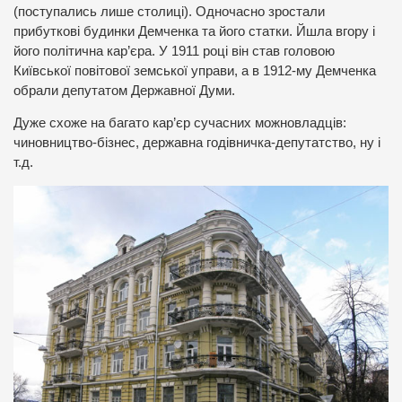
(поступались лише столиці). Одночасно зростали
прибуткові будинки Демченка та його статки. Йшла вгору і
його політична кар’єра. У 1911 році він став головою
Київської повітової земської управи, а в 1912-му Демченка
обрали депутатом Державної Думи.
Дуже схоже на багато кар’єр сучасних можновладців:
чиновництво-бізнес, державна годівничка-депутатство, ну і
т.д.