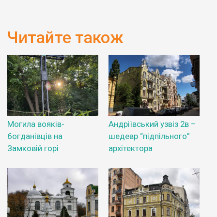
Читайте також
Могила вояків-
Андріївський узвіз 2в –
богданівців на
шедевр “підпільного”
Замковій горі
архітектора