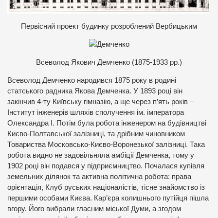
П
ервісний проект будинку розроблений Вербицьким
В
севолод Якович Демченко (1875-1933 рр.)
Всеволод Демченко народився 1875 року в родині
статського радника Якова Демченка. У 1893 році він
закінчив 4-ту Київську гімназію, а ще через п’ять років –
Інститут інженерів шляхів сполучення ім. імператора
Олександра І. Потім була робота інженером на будівництві
Києво-Полтавської залізниці, та дрібним чиновником
Товариства Московсько-Києво-Воронезької залізниці. Така
робота видно не задовільняла амбіції Демченка, тому у
1902 році він подався у підприємництво. Почалася купівля
земельних ділянок та активна політична робота: права
орієнтація, Клуб руських націоналістів, тісне знайомство із
першими особами Києва. Кар’єра колишнього путійця пішла
вгору. Його вибрали гласним міської Думи, а згодом