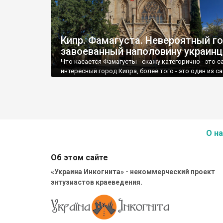
Кипр. Фамагуста. Невероятный го
завоеванный наполовину украин
Что касается Фамагусты - скажу категорично - это 
интересный город Кипра, более того - это один из с
интересных городов в Европе.
О на
Об этом сайте
«Украина Инкогнита» - некоммерческий проект
энтузиастов краеведения.