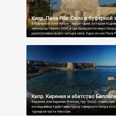
Кипр. Пила Pila. Село в буферной 
В буферной зоне Кипра - территории, которая подчи
непосредственно ООН, и где базируются миротворц
расположено всего четыре села. Одно из них Пила Pi
Кипр. Кирения и абатство Беллап
Кирения, или Кириния (Kerinya, тур. Girne) - Наиболее
посещаемые туристами город Северного Кипра пос
турецкой части Никосии.