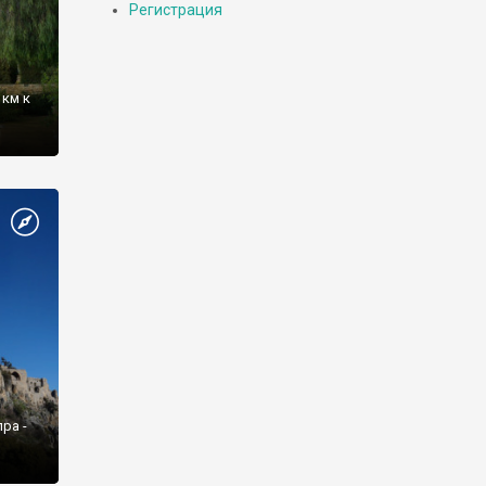
Регистрация
 км к
ра -