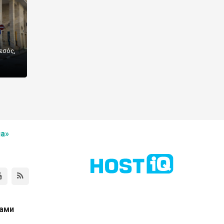
εσός,
а»
нами