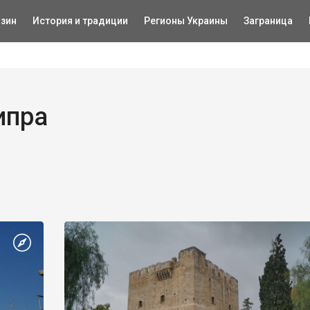
зин
История и традиции
Регионы Украины
Заграница
ипра