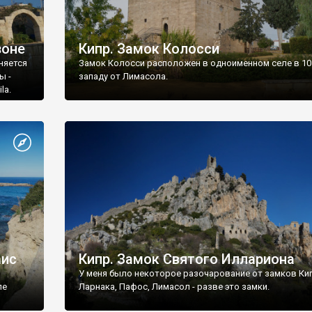
зоне
Кипр. Замок Колосси
няется
Замок Колосси расположен в одноименном селе в 10
ы -
западу от Лимасола.
la.
аис
Кипр. Замок Святого Иллариона
У меня было некоторое разочарование от замков Кип
ле
Ларнака, Пафос, Лимасол - разве это замки.