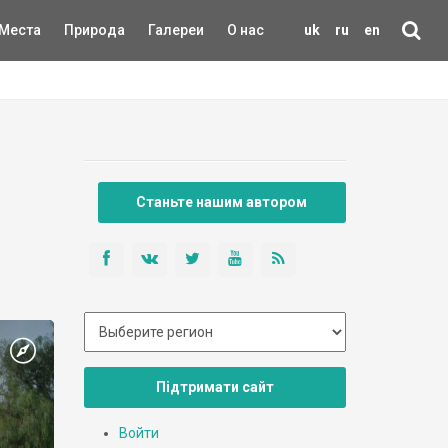
Места
Природа
Галереи
О нас
uk
ru
en
Станьте нашим автором
Підтримати сайт
Войти