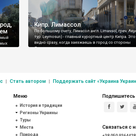
род,
Кипр. Лимассол
цем
По большому счету, Лимасол англ. Limassol, греч. Λεμ
тур. Leymosun) - главный курортный центр Кипра. Это
самый
видно сразу, когда заезжаешь в город со стороны
амых
Ларнаки.
с
Стать автором
Поддержать сайт «Украина Украин
Меню
Подпишитесь
История и традиции
Регионы Украины
Туры
Связаться с 
Места
Природа
+38 050 9364428