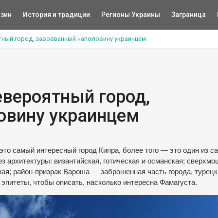
зин
История и традиции
Регионы Украины
Заграница
тный город, завоеванный наполовину украинцем
евероятный город,
овину украинцем
это самый интересный город Кипра, более того — это один из с
з архитектуры: византийская, готическая и османская; сверхм
ная; район-призрак Вароша — заброшенная часть города, турец
и эпитеты, чтобы описать, насколько интересна Фамагуста.