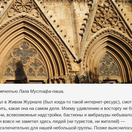
я мечетью Лала Мустафа-паша.
л в Живом Журнале (был когда-то такой интернет-ресурс), смо
вить, какая она на самом деле. Моему удивлению и восторгу не 
шни, всевозможные надстройки, бастионы и амбразуры небывало
 и вовсе не заметил здесь людей (ни туристов, ни жителей) —
сключительно для нашей небольшой группы. Позже выяснилось