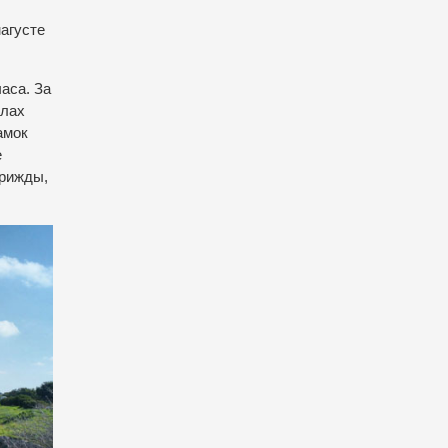
агусте
аса. За
елах
амок
е
трижды,