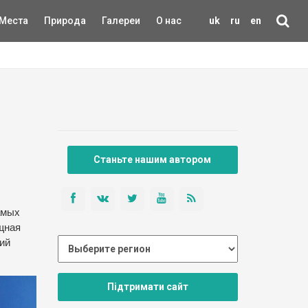
Места
Природа
Галереи
О нас
uk
ru
en
Станьте нашим автором
амых
ощная
кий
Підтримати сайт