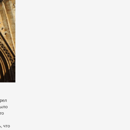
трел
было
го
, что