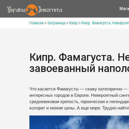
Мага
Главная
>
Заграница
>
Кипр
>
Кипр. Фамагуста. Невероя
Кипр. Фамагуста. Н
завоеванный напол
Что касается Фамагусты — скажу категорично — 
интересных городов в Европе. Невероятный синте
средневековая крепость, героическая и легендар
колорит и низкие цены. А еще море. Трудно найт