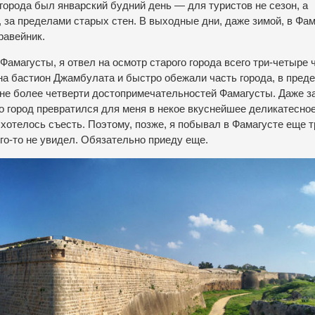
города был январский будний день — для туристов не сезон, а
 за пределами старых стен. В выходные дни, даже зимой, в Фам
равейник.
амагусты, я отвел на осмотр старого города всего три-четыре ч
на бастион Джамбулата и быстро обежали часть города, в пред
 не более четверти достопримечательностей Фамагусты. Даже з
о город превратился для меня в некое вкуснейшее деликатесно
к хотелось съесть. Поэтому, позже, я побывал в Фамагусте еще 
го-то не увидел. Обязательно приеду еще.