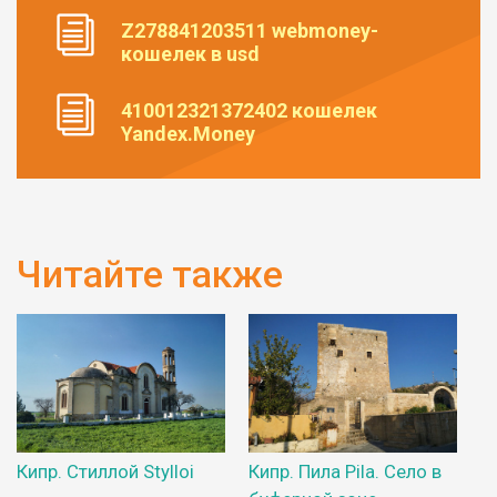
Z278841203511 webmoney-
кошелек в usd
410012321372402 кошелек
Yandex.Money
Читайте также
Кипр. Стиллой Stylloi
Кипр. Пила Pila. Село в