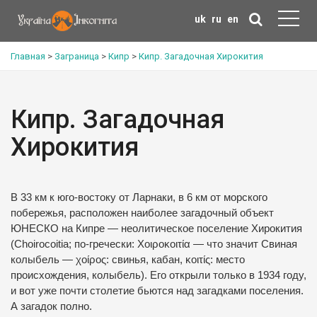
uk
ru
en
Главная
>
Заграница
>
Кипр
>
Кипр. Загадочная Хирокития
Кипр. Загадочная
Хирокития
В 33 км к юго-востоку от Ларнаки, в 6 км от морского
побережья, расположен наиболее загадочный объект
ЮНЕСКО на Кипре — неолитическое поселение Хирокития
(Choirocoitia; по-гречески: Χοιροκοιτία — что значит Свиная
колыбель — χοίρος: свинья, кабан, κοιτίς: место
происхождения, колыбель). Его открыли только в 1934 году,
и вот уже почти столетие бьются над загадками поселения.
А загадок полно.