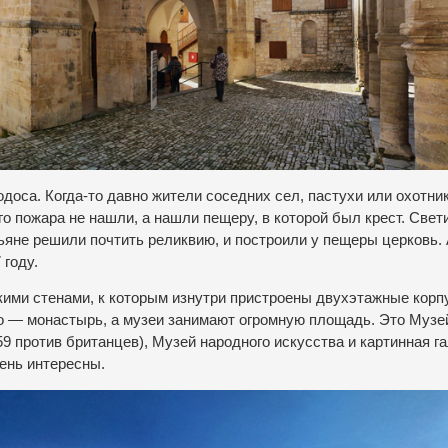
оса. Когда-то давно жители соседних сел, пастухи или охотник
го пожара не нашли, а нашли пещеру, в которой был крест. Свет
стьяне решили почтить реликвию, и построили у пещеры церковь.
 году.
ми стенами, к которым изнутри пристроены двухэтажные корп
о — монастырь, а музеи занимают огромную площадь. Это Музе
9 против британцев), Музей народного искусства и картинная га
ень интересны.