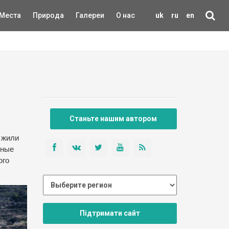
Места
Природа
Галереи
О нас
uk
ru
en
Станьте нашим автором
 жили
еные
ого
Підтримати сайт