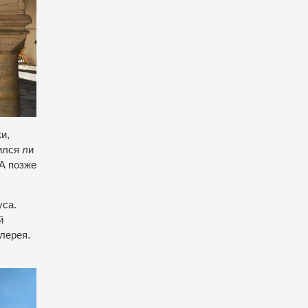
и,
ился ли
 А позже
уса.
й
лерея.