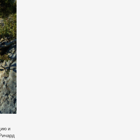
цию и
 Ричард