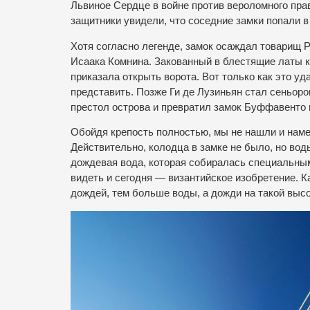
Львиное Сердце в войне против вероломного пра
защитники увидели, что соседние замки попали в
Хотя согласно легенде, замок осаждал товарищ Р
Исаака Комнина. Закованный в блестящие латы к
приказала открыть ворота. Вот только как это у
представить. Позже Ги де Лузиньян стал сеньоро
престол острова и превратил замок Буффавенто 
Обойдя крепость полностью, мы не нашли и намек
Действительно, колодца в замке не было, но вод
дождевая вода, которая собиралась специальным
видеть и сегодня — византийское изобретение. К
дождей, тем больше воды, а дожди на такой высо