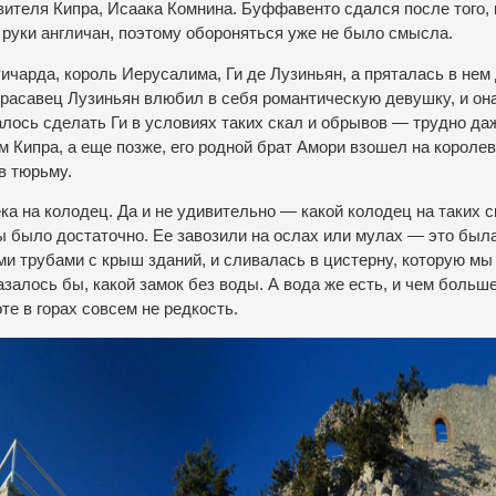
вителя Кипра, Исаака Комнина. Буффавенто сдался после того, 
 руки англичан, поэтому обороняться уже не было смысла.
ичарда, король Иерусалима, Ги де Лузиньян, а пряталась в нем
расавец Лузиньян влюбил в себя романтическую девушку, и он
далось сделать Ги в условиях таких скал и обрывов — трудно да
м Кипра, а еще позже, его родной брат Амори взошел на короле
в тюрьму.
а на колодец. Да и не удивительно — какой колодец на таких с
ы было достаточно. Ее завозили на ослах или мулах — это был
и трубами с крыш зданий, и сливалась в цистерну, которую м
азалось бы, какой замок без воды. А вода же есть, и чем больш
те в горах совсем не редкость.