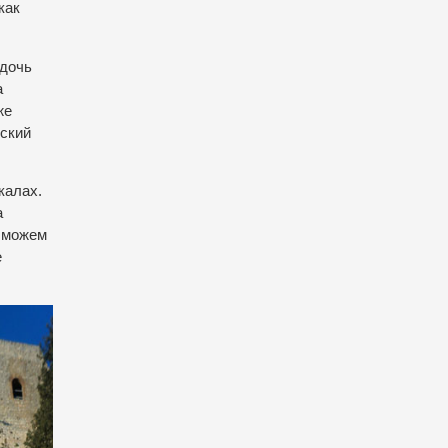
как
 дочь
а
же
вский
калах.
а
ы можем
е