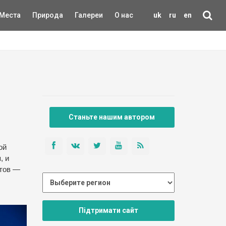
Места
Природа
Галереи
О нас
uk
ru
en
Станьте нашим автором
ой
, и
атов —
Підтримати сайт