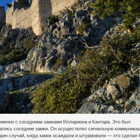
ременно с соседними замками Иллариона и Кантара. Это был
вались соседние замки. Он осуществлял сигнальную коммуника
один случай, когда замок осаждали и штурмовали — это сделал