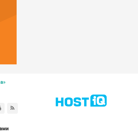
а»
нами