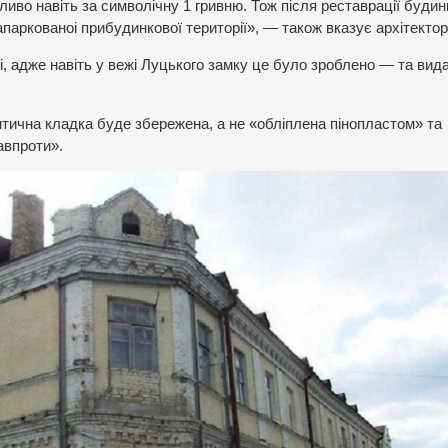
иво навіть за символічну 1 гривню. Тож після реставрації будин
запаркованоі прибудинкової території», — також вказує архітектор
ві, адже навіть у вежі Луцького замку це було зроблено — та вид
нтична кладка буде збережена, а не «обліплена пінопластом» та
авпроти».