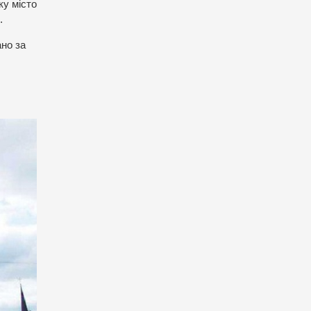
ку місто
.
ано за