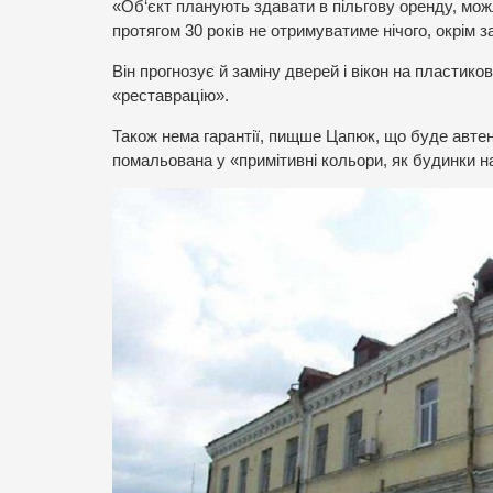
«Об‘єкт планують здавати в пільгову оренду, можл
протягом 30 років не отримуватиме нічого, окрім 
Він прогнозує й заміну дверей і вікон на пластико
«реставрацію».
Також нема гарантії, пищше Цапюк, що буде авте
помальована у «примітивні кольори, як будинки н