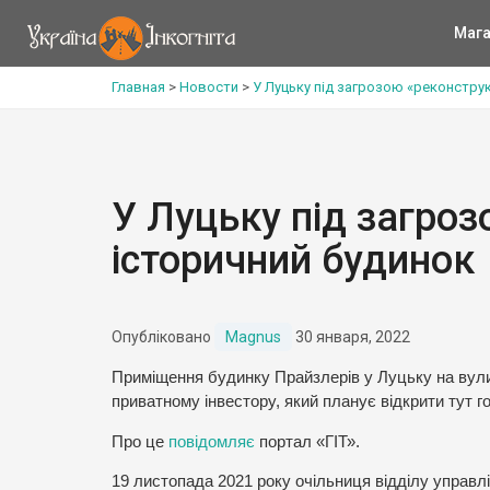
Мага
Главная
>
Новости
>
У Луцьку під загрозою «реконструк
У Луцьку під загроз
історичний будинок
Опубліковано
Magnus
30 января, 2022
Приміщення будинку Прайзлерів у Луцьку на вули
приватному інвестору, який планує відкрити тут го
Про це
повідомляє
портал «ГІТ».
19 листопада 2021 року очільниця відділу управл