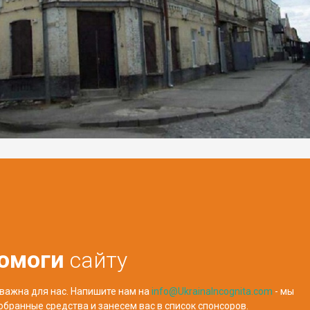
омоги
сайту
важна для нас. Напишите нам на
info@UkrainaIncognita.com
- мы
обранные средства и занесем вас в список спонсоров.