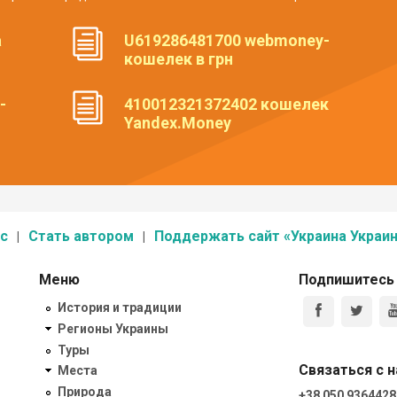
а
U619286481700 webmoney-
кошелек в грн
-
410012321372402 кошелек
Yandex.Money
с
Стать автором
Поддержать сайт «Украина Украин
Меню
Подпишитесь
История и традиции
Регионы Украины
Туры
Связаться с 
Места
Природа
+38 050 9364428