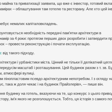
о майна та приватизації заявила, що вже є інвестор, готовий вкл
намірах – облаштування там готелю та ресторану. Але хто цей ін
требує немалих капіталовкладень.
рунтовується необхідність передачі пам’ятки архітектури в
намір за 4 роки: протягом перших двох розробити і затвердити п
ох – провести реконструкцію і почати експлуатацію.
є
від такого підходу.
тектури і урбаністики міста. Цінний не тільки її делікатний цегл
й передусім масштаб і розташування. Цей будинок разом з т. зв. 
м, атмосфері вулиці.
м пінопластовим псевдо архітектурним непотребом. І з огляду н
є, така ж доля чекає і на будинок Прайзлерів», — пише він.
ня будинку на готель, вказуючи на те, що конкурс з цього приво
ору, ім’я якого не розголошується. Тобто, ця історія з самого п