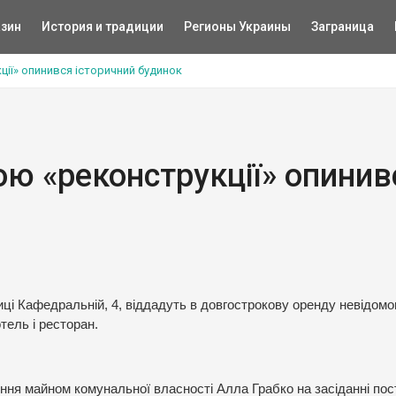
зин
История и традиции
Регионы Украины
Заграница
ції» опинився історичний будинок
ою «реконструкції» опинив
ці Кафедральній, 4, віддадуть в довгострокову оренду невідом
тель і ресторан.
іння майном комунальної власності Алла Грабко на засіданні пост