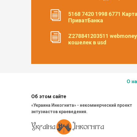
5168 7420 1998 6771 Карт
ПриватБанка
Z278841203511 webmoney
кошелек в usd
О на
Об этом сайте
«Украина Инкогнита» - некоммерческий проект
энтузиастов краеведения.