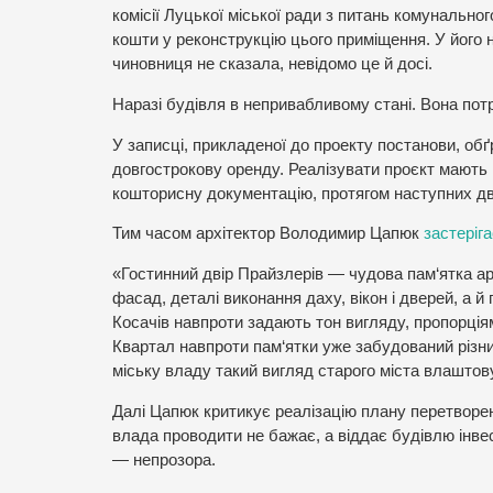
комісії Луцької міської ради з питань комунальног
кошти у реконструкцію цього приміщення. У його 
чиновниця не сказала, невідомо це й досі.
Наразі будівля в непривабливому стані. Вона по
У записці, прикладеної до проекту постанови, обґ
довгострокову оренду. Реалізувати проєкт мають 
кошторисну документацію, протягом наступних дв
Тим часом архітектор Володимир Цапюк
застеріга
«Гостинний двір Прайзлерів — чудова пам‘ятка архі
фасад, деталі виконання даху, вікон і дверей, а 
Косачів навпроти задають тон вигляду, пропорція
Квартал навпроти пам‘ятки уже забудований різни
міську владу такий вигляд старого міста влаштову
Далі Цапюк критикує реалізацію плану перетворен
влада проводити не бажає, а віддає будівлю інвест
— непрозора.