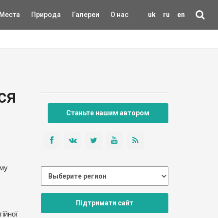
Места
Природа
Галереи
О нас
uk
ru
en
ся
Станьте нашим автором
ому
Підтримати сайт
ійної