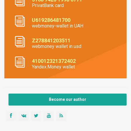
PrivatBank card
U619286481700
webmoney-wallet in UAH
Z278841203511
webmoney wallet in usd
410012321372402
Yandex.Money wallet
Become our author