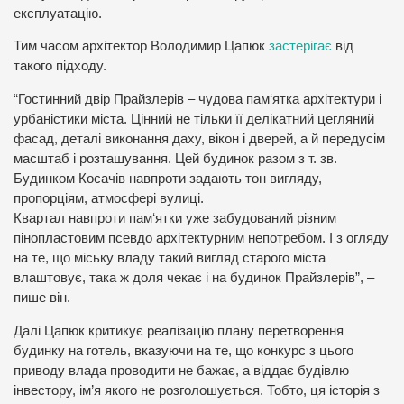
експлуатацію.
Тим часом архітектор Володимир Цапюк
застерігає
від
такого підходу.
“Гостинний двір Прайзлерів – чудова пам‘ятка архітектури і
урбаністики міста. Цінний не тільки її делікатний цегляний
фасад, деталі виконання даху, вікон і дверей, а й передусім
масштаб і розташування. Цей будинок разом з т. зв.
Будинком Косачів навпроти задають тон вигляду,
пропорціям, атмосфері вулиці.
Квартал навпроти пам‘ятки уже забудований різним
пінопластовим псевдо архітектурним непотребом. І з огляду
на те, що міську владу такий вигляд старого міста
влаштовує, така ж доля чекає і на будинок Прайзлерів”, –
пише він.
Далі Цапюк критикує реалізацію плану перетворення
будинку на готель, вказуючи на те, що конкурс з цього
приводу влада проводити не бажає, а віддає будівлю
інвестору, ім’я якого не розголошується. Тобто, ця історія з