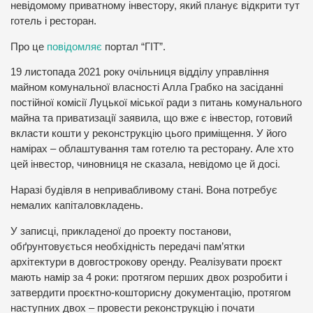
невідомому приватному інвестору, який планує відкрити тут
готель і ресторан.
Про це
повідомляє
портал “ГІТ”.
19 листопада 2021 року очільниця відділу управління
майном комунальної власності Алла Грабко на засіданні
постійної комісії Луцької міської ради з питань комунального
майна та приватизації заявила, що вже є інвестор, готовий
вкласти кошти у реконструкцію цього приміщення. У його
намірах – облаштування там готелю та ресторану. Але хто
цей інвестор, чиновниця не сказала, невідомо це й досі.
Наразі будівля в непривабливому стані. Вона потребує
немалих капіталовкладень.
У записці, прикладеної до проекту постанови,
обґрунтовується необхідність передачі пам’ятки
архітектури в довгострокову оренду. Реалізувати проєкт
мають намір за 4 роки: протягом перших двох розробити і
затвердити проєктно-кошторисну документацію, протягом
наступних двох – провести реконструкцію і почати