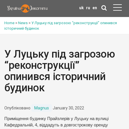
uk
ru
en
Home
>
News
>
У Луцьку під загрозою “реконструкції” опинився
історичний будинок
У Луцьку під загрозою
“реконструкції”
опинився історичний
будинок
Опубліковано
Magnus
January 30, 2022
Приміщення будинку Прайзлерів у Луцьку на вулиці
Кафедральній, 4, віддадуть в довгострокову оренду