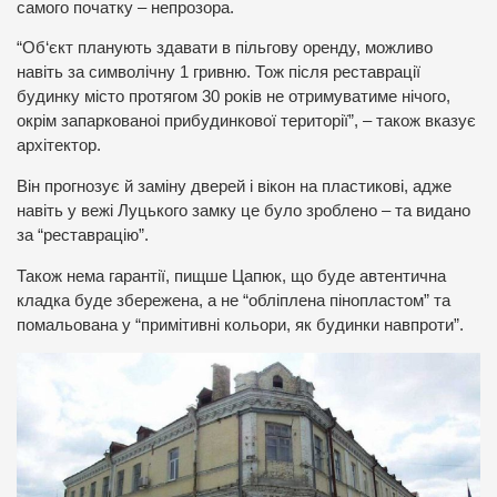
самого початку – непрозора.
“Об‘єкт планують здавати в пільгову оренду, можливо
навіть за символічну 1 гривню. Тож після реставрації
будинку місто протягом 30 років не отримуватиме нічого,
окрім запаркованоі прибудинкової території”, – також вказує
архітектор.
Він прогнозує й заміну дверей і вікон на пластикові, адже
навіть у вежі Луцького замку це було зроблено – та видано
за “реставрацію”.
Також нема гарантії, пищше Цапюк, що буде автентична
кладка буде збережена, а не “обліплена пінопластом” та
помальована у “примітивні кольори, як будинки навпроти”.