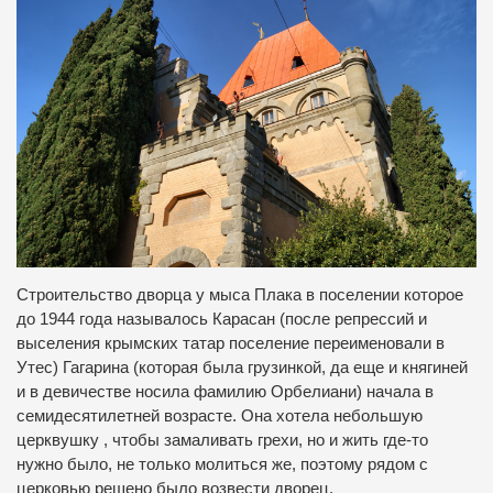
Строительство дворца у мыса Плака в поселении которое
до 1944 года называлось Карасан (после репрессий и
выселения крымских татар поселение переименовали в
Утес) Гагарина (которая была грузинкой, да еще и княгиней
и в девичестве носила фамилию Орбелиани) начала в
семидесятилетней возрасте. Она хотела небольшую
церквушку , чтобы замаливать грехи, но и жить где-то
нужно было, не только молиться же, поэтому рядом с
церковью решено было возвести дворец.