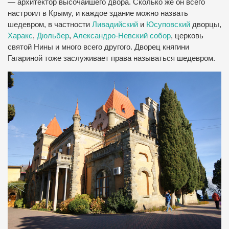
— архитектор высочайшего двора. Сколько же он всего
настроил в Крыму, и каждое здание можно назвать
шедевром, в частности
Ливадийский
и
Юсуповский
дворцы,
Харакс
,
Дюльбер
,
Александро-Невский собор
, церковь
святой Нины и много всего другого. Дворец княгини
Гагариной тоже заслуживает права называться шедевром.