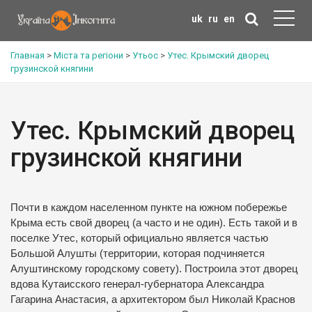
uk
ru
en
Главная
>
Міста та регіони
>
Утьос
>
Утес. Крымский дворец
грузинской княгини
Утес. Крымский дворец
грузинской княгини
Почти в каждом населенном пункте на южном побережье
Крыма есть свой дворец (а часто и не один). Есть такой и в
поселке Утес, который официально является частью
Большой Алушты (территории, которая подчиняется
Алуштинскому городскому совету). Построила этот дворец
вдова Кутаисского генерал-губернатора Александра
Гагарина Анастасия, а архитектором был Николай Краснов