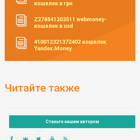
кошелек в грн
Z278841203511 webmoney-
кошелек в usd
410012321372402 кошелек
Yandex.Money
Читайте также
Станьте нашим автором