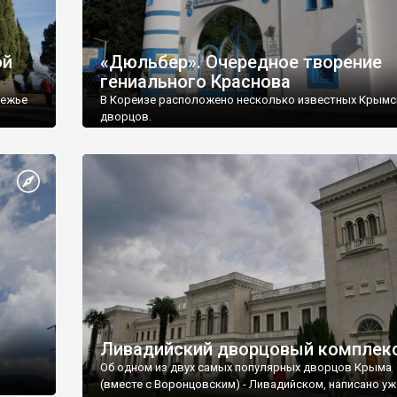
ой
«Дюльбер». Очередное творение
гениального Краснова
режье
В Кореизе расположено несколько известных Крымс
дворцов.
Ливадийский дворцовый комплек
Об одном из двух самых популярных дворцов Крыма
(вместе с Воронцовским) - Ливадийском, написано уж