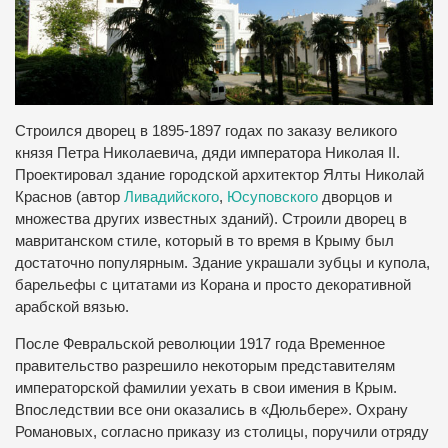
Строился дворец в 1895-1897 годах по заказу великого
князя Петра Николаевича, дяди императора Николая II.
Проектировал здание городской архитектор Ялты Николай
Краснов (автор
Ливадийского
,
Юсуповского
дворцов и
множества других известных зданий).
Строили дворец в
мавританском стиле, который в то время в Крыму был
достаточно популярным.
Здание украшали зубцы и купола,
барельефы с цитатами из Корана и просто декоративной
арабской вязью.
После Февральской революции 1917 года Временное
правительство разрешило некоторым представителям
императорской фамилии уехать в свои имения в Крым.
Впоследствии все они оказались в «Дюльбере».
Охрану
Романовых, согласно приказу из столицы, поручили отряду