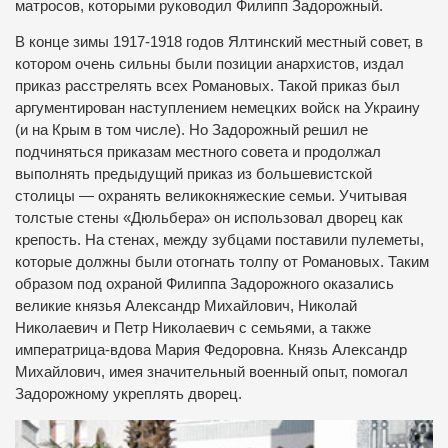
матросов, которыми руководил Филипп Задорожный.
В конце зимы 1917-1918 годов Ялтинский местный совет, в
котором очень сильны были позиции анархистов, издал
приказ расстрелять всех Романовых.
Такой приказ был
аргументирован наступлением немецких войск на Украину
(и на Крым в том числе).
Но Задорожный решил не
подчиняться приказам местного совета и продолжал
выполнять предыдущий приказ из большевистской
столицы — охранять великокняжеские семьи.
Учитывая
толстые стены «Дюльбера» он использовал дворец как
крепость.
На стенах, между зубцами поставили пулеметы,
которые должны были отогнать толпу от Романовых.
Таким
образом под охраной Филиппа Задорожного оказались
великие князья Александр Михайлович, Николай
Николаевич и Петр Николаевич с семьями, а также
императрица-вдова Мария Федоровна.
Князь Александр
Михайлович, имея значительный военный опыт, помогал
Задорожному укреплять дворец.