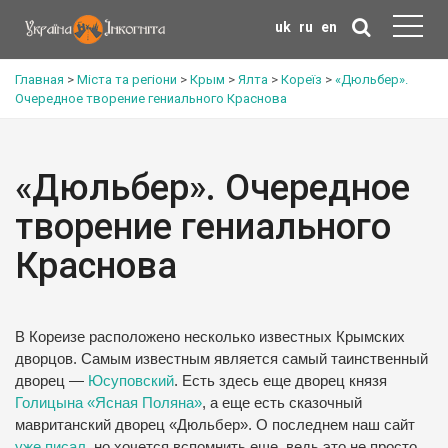
uk
ru
en
Главная
>
Міста та регіони
>
Крым
>
Ялта
>
Кореїз
>
«Дюльбер».
Очередное творение гениального Краснова
«Дюльбер». Очередное
творение гениального
Краснова
В Кореизе расположено несколько известных Крымских
дворцов.
Самым известным является самый таинственный
дворец —
Юсуповский
.
Есть здесь еще дворец князя
Голицына «Ясная Поляна»
, а еще есть сказочный
мавританский дворец «Дюльбер».
О последнем наш сайт
уже писал
, но хочется вспомнить еще, ведь это не просто