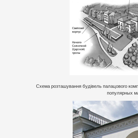
С
хема розташування будівель палацового комп
популярных ма