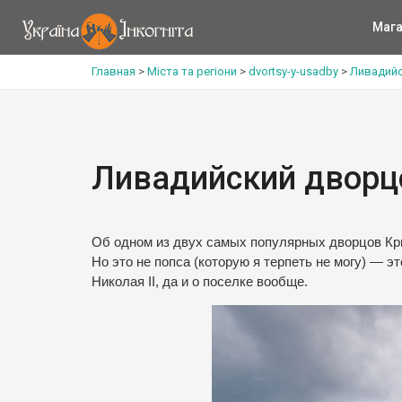
Мага
Главная
>
Міста та регіони
>
dvortsy-y-usadby
>
Ливадий
Ливадийский дворц
Об одном из двух самых популярных дворцов Кр
Но это не попса (которую я терпеть не могу) — э
Николая II, да и о поселке вообще.