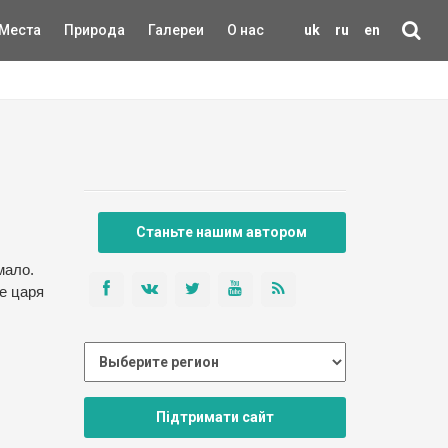
Места
Природа
Галереи
О нас
uk
ru
en
Станьте нашим автором
мало.
че царя
Підтримати сайт