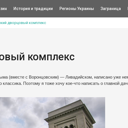
зин
История и традиции
Регионы Украины
Заграница
ский дворцовый комплекс
овый комплекс
ыма (вместе с Воронцовским) — Ливадийском, написано уже не
то классика. Поэтому я тоже хочу кое-что написать о главной да