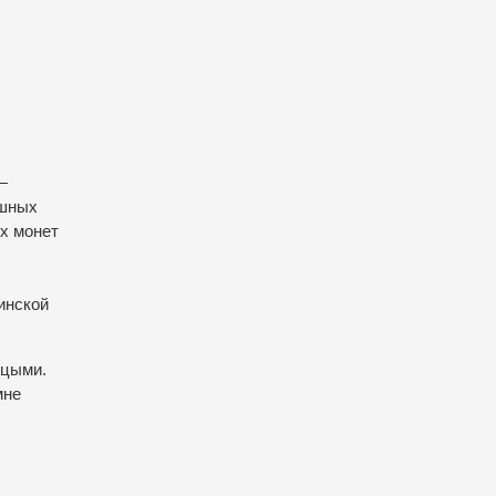
—
ешных
ых монет
инской
уцыми.
мне