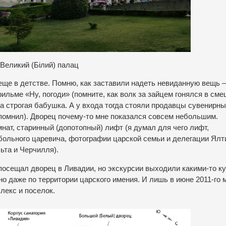
В
еликий (Білий) палац
еще в детстве. Помню, как заставили надеть невиданную вещь 
фильме «Ну, погоди» (помните, как волк за зайцем гонялся в см
 а строгая бабушка. А у входа тогда стояли продавцы сувенирн
апомнил). Дворец почему-то мне показался совсем небольшим.
ат, старинный (допотопный) лифт (я думал для чего лифт,
больного царевича, фотографии царской семьи и делегации Ялт
ьта и Черчилля).
 посещал дворец в Ливадии, но экскурсии выходили какими-то к
 но даже по территории царского имения. И лишь в июне 2011-го 
лекс и поселок.