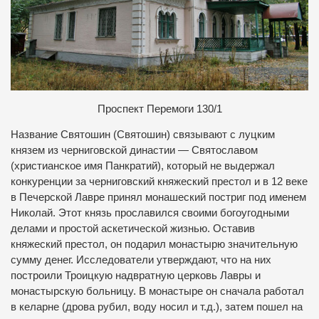
П
роспект Перемоги 130/1
Название Святошин (Святошин) связывают с луцким
князем из черниговской династии — Святославом
(христианское имя Панкратий), который не выдержал
конкуренции за черниговский княжеский престол и в 12 веке
в Печерской Лавре принял монашеский постриг под именем
Николай. Этот князь прославился своими богоугодными
делами и простой аскетической жизнью. Оставив
княжеский престол, он подарил монастырю значительную
сумму денег. Исследователи утверждают, что на них
построили Троицкую надвратную церковь Лавры и
монастырскую больницу. В монастыре он сначала работал
в келарне (дрова рубил, воду носил и т.д.), затем пошел на