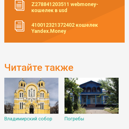
Z278841203511 webmoney-
кошелек в usd
410012321372402 кошелек
Yandex.Money
Читайте также
Владимирский собор
Погребы