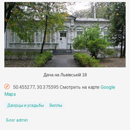
Д
ача на Львівській 18
50.455277, 30.375595 Смотреть на карте
Google
Maps
Дворцы и усадьбы
Виллы
Блог admin