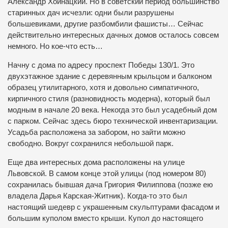
Александр Хойнацкий. Но в советский период большинство
старинных дач исчезли: одни были разрушены
большевиками, другие разбомбили фашисты… Сейчас
действительно интересных дачных домов осталось совсем
немного. Но кое-что есть…
Начну с дома по адресу проспект Победы 130/1. Это
двухэтажное здание с деревянным крыльцом и балконом
образец утилитарного, хотя и довольно симпатичного,
кирпичного стиля (разновидность модерна), который был
модным в начале 20 века. Некогда это был усадебный дом
с парком. Сейчас здесь бюро технической инвентаризации.
Усадьба расположена за забором, но зайти можно
свободно. Вокруг сохранился небольшой парк.
Еще два интересных дома расположены на улице
Львовской. В самом конце этой улицы (под номером 80)
сохранилась бывшая дача Григория Филиппова (позже ею
владела Дарья Карская-Житник). Когда-то это был
настоящий шедевр с украшенным скульптурами фасадом и
большим куполом вместо крыши. Купол до настоящего