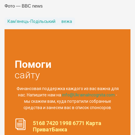
Фото — BBC news
Кам'янець-Подільський
вежа
Помоги
сайту
Финансовая поддержка каждого из вас важна для
нас. Напишите нам на
info@UkrainaIncognita.com
-
мы скажем вам, куда потратили собранные
средства и занесем вас в список спонсоров.
5168 7420 1998 6771 Карта
ПриватБанка