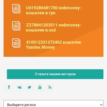
U619286481700 webmoney-
кошелек в грн
Z278841203511 webmoney-
кошелек в usd
410012321372402 кошелек
Yandex.Money
Станьте нашим автором