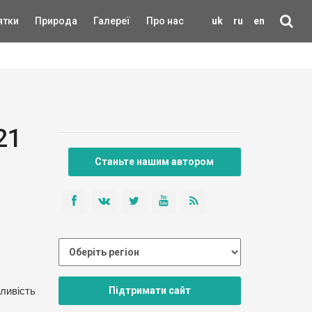
ятки
Природа
Галереї
Про нас
uk
ru
en
21
Станьте нашим автором
Підтримати сайт
жливість