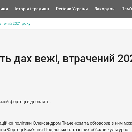
ниця
Історія і традиції
Регіони України
Закордон
Пам'
рачений 2021 року
ть дах вежі, втрачений 20
ській фортеці відновлять.
маційної політики Олександром Ткаченком та обговорив з ним мо
ння Фортеці Кам’янця-Подільського та інших об’єктів культурно-