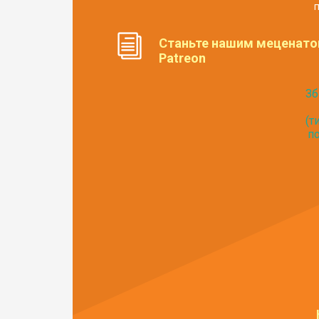
п
Станьте нашим меценато
Patreon
Зб
(т
по