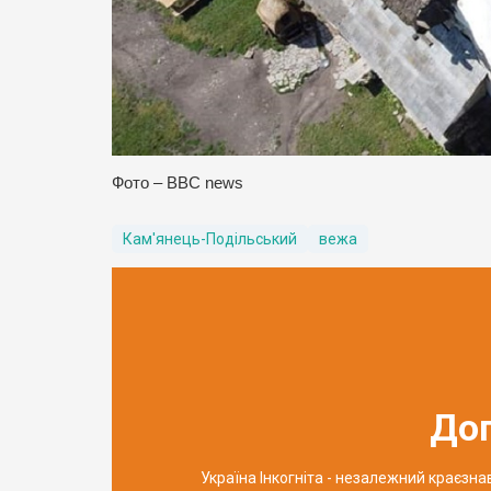
Фото – BBC news
Кам'янець-Подільський
вежа
До
Україна Інкогніта - незалежний краєзн