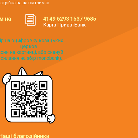
отрібна ваша підтримка.
м на
4149 6293 1537 9685
Карта ПриватБанк
ір на оцифровку козацьких
церков
исни на картинці, або скануй
силання на збір monobank):
Наші благодійники