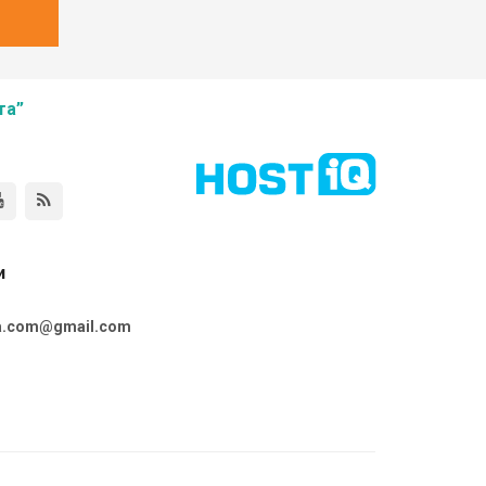
та”
и
ta.com@gmail.com