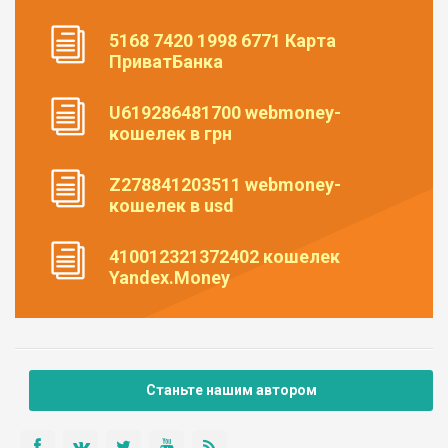
5168 7420 1998 6771 Карта
ПриватБанка
U619286481700 webmoney-
кошелек в грн
Z278841203511 webmoney-
кошелек в usd
410012321372402 кошелек
Yandex.Money
Станьте нашим автором