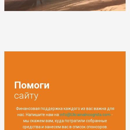
Помоги
сайту
Финансовая поддержка каждого из вас важна для
нас. Напишите нам на
info@UkrainaIncognita.com
-
мы скажем вам, куда потратили собранные
средства и занесем вас в список спонсоров.