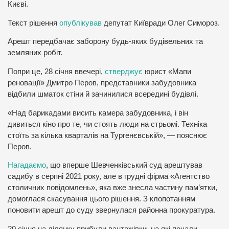
Києві.
Текст рішення
опублікував
депутат Київради Олег Симороз.
Арешт передбачає заборону будь-яких будівельних та
земляних робіт.
Попри це, 28 січня ввечері,
стверджує
юрист «Мапи
реновації» Дмитро Перов, представники забудовника
відбили шматок стіни й зачинилися всередині будівлі.
«Над барикадами висить камера забудовника, і він
дивиться кіно про те, чи стоять люди на стрьомі. Техніка
стоїть за кілька кварталів на Тургенєвській», — пояснює
Перов.
Нагадаємо
, що вперше Шевченківський суд арештував
садибу в серпні 2021 року, але в грудні фірма «Агентство
столичних повідомлень», яка вже знесла частину пам’ятки,
домоглася скасування цього рішення. З клопотанням
поновити арешт до суду звернулася районна прокуратура.
20 січня на ділянку прибули вантажівки, на які почали