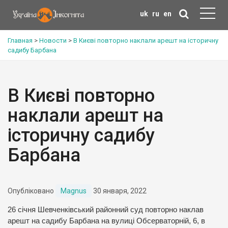
uk
ru
en
Главная
>
Новости
>
В Києві повторно наклали арешт на історичну
садибу Барбана
В Києві повторно
наклали арешт на
історичну садибу
Барбана
Опубліковано
Magnus
30 января, 2022
26 січня Шевченківський районний суд повторно наклав
арешт на садибу Барбана на вулиці Обсерваторній, 6, в