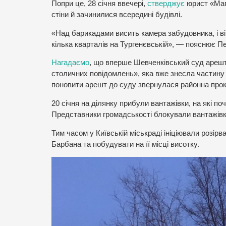
Попри це, 28 січня ввечері,
стверджує
юрист «Мап
стіни й зачинилися всередині будівлі.
«Над барикадами висить камера забудовника, і він 
кілька кварталів на Тургенєвській», — пояснює П
Нагадаємо
, що вперше Шевченківський суд арешту
столичних повідомлень», яка вже знесла частину
поновити арешт до суду звернулася районна прок
20 січня на ділянку прибули вантажівки, на які по
Представники громадськості блокували вантажівк
Тим часом у Київській міськраді ініціювали розір
Барбана та побудувати на її місці висотку.