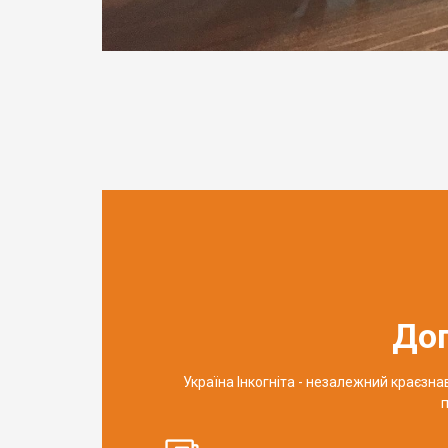
До
Україна Інкогніта - незалежний краєзн
п