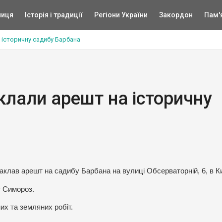
ниця
Історія і традиції
Регіони України
Закордон
Пам'
 історичну садибу Барбана
клали арешт на історичну
аклав арешт на садибу Барбана на вулиці Обсерваторній, 6, в Ки
 Симороз.
х та земляних робіт.