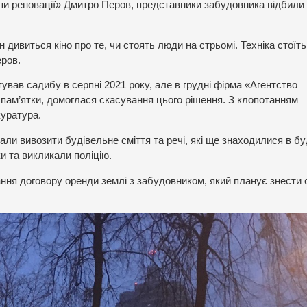
и реновації» Дмитро Перов, представники забудовника відбили
дивиться кіно про те, чи стоять люди на стрьомі. Техніка стоїть
еров.
вав садибу в серпні 2021 року, але в грудні фірма «Агентство
 пам’ятки, домоглася скасування цього рішення. З клопотанням
уратура.
чали вивозити будівельне сміття та речі, які ще знаходилися в бу
и та викликали поліцію.
вання договору оренди землі з забудовником, який планує знести