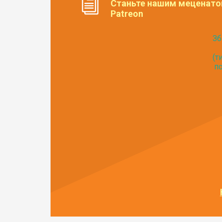
Станьте нашим меценато
Patreon
Зб
(т
по