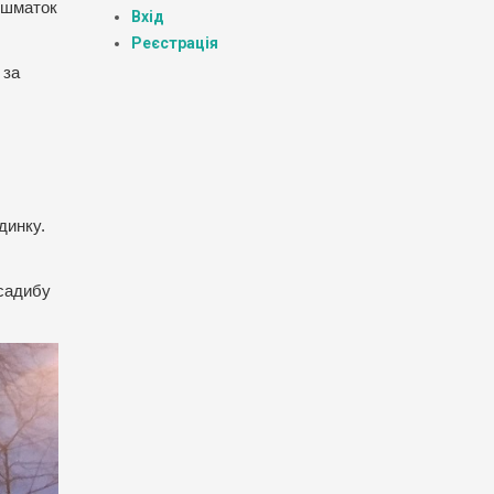
 шматок
Вхід
Реєстрація
 за
динку.
 садибу