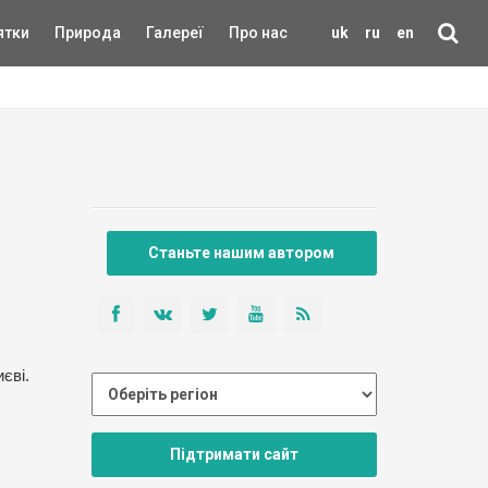
ятки
Природа
Галереї
Про нас
uk
ru
en
Станьте нашим автором
єві.
Підтримати сайт