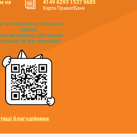
м на
4149 6293 1537 9685
Карта ПриватБанк
ір на оцифровку козацьких
церков
исни на картинці, або скануй
силання на збір monobank):
Наші благодійники