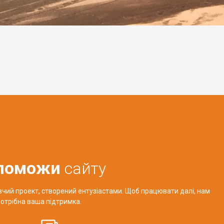
поможи
сайту
авчий проект, створений ентузіастами. Щоб працювати далі, нам
отрібна ваша підтримка.