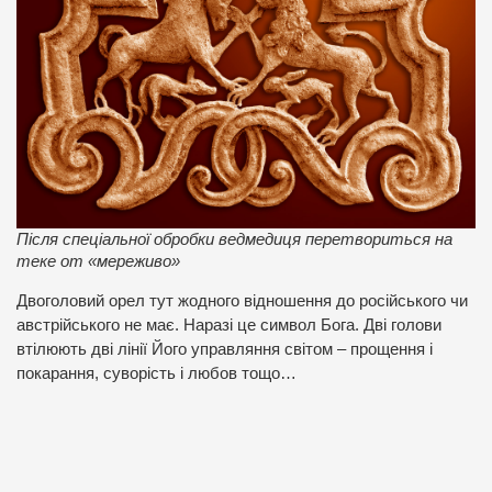
Після спеціальної обробки ведмедиця перетвориться на
теке от «мереживо»
Двоголовий орел тут жодного відношення до російського чи
австрійського не має. Наразі це символ Бога. Дві голови
втілюють дві лінії Його управляння світом – прощення і
покарання, суворість і любов тощо…