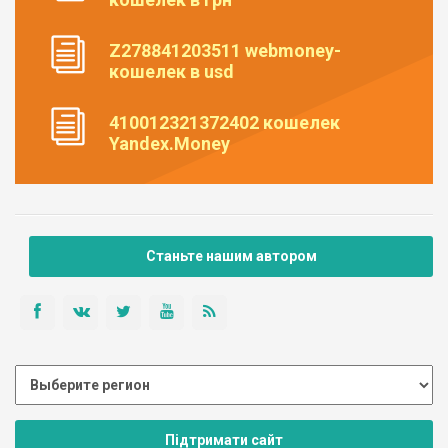
Z278841203511 webmoney-
кошелек в usd
410012321372402 кошелек
Yandex.Money
Станьте нашим автором
Підтримати сайт