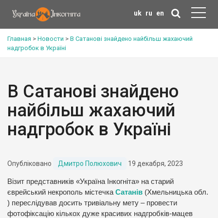
uk
ru
en
Главная
>
Новости
>
В Сатанові знайдено найбільш жахаючий
надгробок в Україні
В Сатанові знайдено
найбільш жахаючий
надгробок в Україні
Опубліковано
Дмитро Полюхович
19 декабря, 2023
Візит представників «Україна Інкогніта» на старий
єврейський некрополь містечка
Сатанів
(Хмельницька обл.
) переслідував досить тривіальну мету – провести
фотофіксацію кількох дуже красивих надгробків-мацев