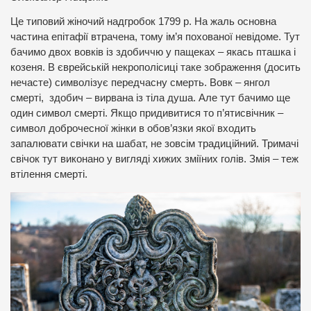
Це типовий жіночий надгробок 1799 р. На жаль основна
частина епітафії втрачена, тому ім’я похованої невідоме. Тут
бачимо двох вовків із здобиччю у пащеках – якась пташка і
козеня. В єврейській некрополісиці таке зображення (досить
нечасте) символізує передчасну смерть. Вовк – янгол
смерті, здобич – вирвана із тіла душа. Але тут бачимо ще
один символ смерті. Якщо придивитися то п’ятисвічник –
символ доброчесної жінки в обов’язки якої входить
запалювати свічки на шабат, не зовсім традиційний. Тримачі
свічок тут виконано у вигляді хижих зміїних голів. Змія – теж
втілення смерті.