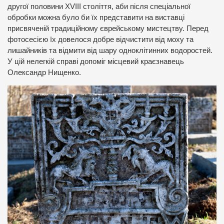
другої половини XVIII століття, аби після спеціальної
обробки можна було би їх представити на виставці
присвяченій традиційному єврейському мистецтву. Перед
фотосесією їх довелося добре відчистити від моху та
лишайників та відмити від шару одноклітинних водоростей.
У цій нелегкій справі допоміг місцевий краєзнавець
Олександр Нищенко.