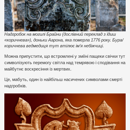
Надгробок на могилі Брайни (дослівний переклад з їдиш
«коричнева»), доньки Аарона, яка померла 1776 року. Бура/
коричнева ведмедиця тут втілює ім’я небіжчиці.
Можна припустити, що встромлені у зміїні пащеки свічки тут
символізують перемогу світла над темрявою і сподівання на
майбутнє воскресіння із мертвих.
Це, мабуть, один із найбільш насичених символами смерті
надгробків.