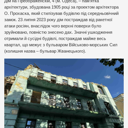
Дім на Преображенскій, 4 (м. Одеса), – пам’ятка
архітектури, збудована 1905 році за проектом архітектора
О. Прохаска, який стилізував будівлю під середньовічний
замок. 23 липня 2023 року дім постраждав від ракетної
атаки росіян, внаслідок чого верхні поверхи було
зруйновано, повністю знесено дах. Значні ушкодження
отримали й сусідні будівлі, постраждав майже весь
квартал, що межує з бульваром Військово-морських Сил
(колишня назва – бульвар Жванецького).