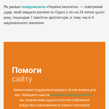
Як раніше
повідомляла
«Україна Інкогніта», — повітряний
удар, який завдали росіяни по Одесі у ніч на 24 липня цього
року, пошкодив 7 пам’яток архітектури, в тому числі 4
національного значення
Помоги
сайту
Финансовая поддержка каждого из вас важна для
нас. Напишите нам на
info@UkrainaIncognita.com
-
мы скажем вам, куда потратили собранные
средства и занесем вас в список спонсоров.