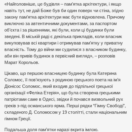
«Найголовніше, це будівля – пам’ятка архітектури, і якщо
навіть тут, не дай Боже був би один поверх чи стіна, згідно
закону пам’ятка архітектури має бути відновлена. Причому
виключно за автентичними документами, за паспортом
об’єкта і за рішеннями, які були, коли ці будинки були
зведені. В міській раді є декілька прикладів, коли власник
викуповував всі квартири і отримував пам’ятку у приватну
власність. Тому до війни ми судилися з власником будинку,
аби він привів будинок в первісний вигляд», – розповів
Марат Корольов.
Цікаво, що першою власницею будинку була Катерина
Соломос, її пов’язують з родиною грецького поета на ім’я
Діонісос Соломос, який входив до підпільної грецької
організації «Феліка Етерія», що була створена грецькими
патріотами саме в Одесі, звідки й почався визвольний рух
греків з-під османського ярма. Перші рядки “Гімну Свободі”,
складеного Д. Соломосом у 19 столітті, стали національним
гімном Греції.
Подальша доля пам’ятки наразі вкрита імлою.