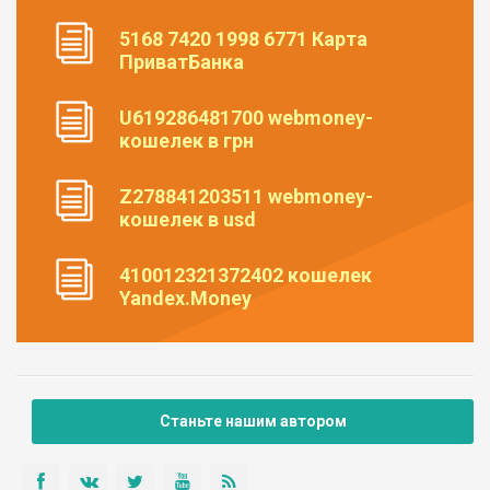
5168 7420 1998 6771 Карта
ПриватБанка
U619286481700 webmoney-
кошелек в грн
Z278841203511 webmoney-
кошелек в usd
410012321372402 кошелек
Yandex.Money
Станьте нашим автором