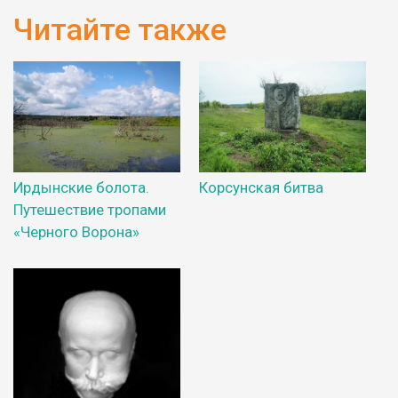
Читайте также
Ирдынские болота.
Корсунская битва
Путешествие тропами
«Черного Ворона»