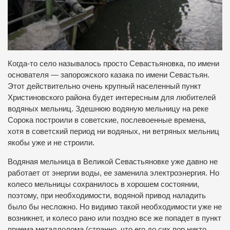
Когда-то село называлось просто Севастьяновка, по имени
основателя — запорожского казака по имени Севастьян.
Этот действительно очень крупный населенный пункт
Христиновского района будет интересным для любителей
водяных мельниц. Здешнюю водяную мельницу на реке
Сорока построили в советские, послевоенные времена,
хотя в советский период ни водяных, ни ветряных мельниц
якобы уже и не строили.
Водяная мельница в Великой Севастьяновке уже давно не
работает от энергии воды, ее заменила электроэнергия. Но
колесо мельницы сохранилось в хорошем состоянии,
поэтому, при необходимости, водяной привод наладить
было бы несложно. Но видимо такой необходимости уже не
возникнет, и колесо рано или поздно все же попадет в пункт
приема металлолома (странно, что его до сих пор никто