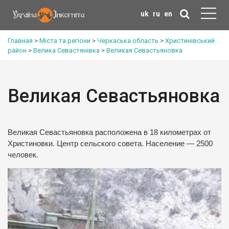
uk
ru
en
Главная
>
Міста та регіони
>
Черкаська область
>
Христинівський
район
>
Велика Севастянівка
>
Великая Севастьяновка
Великая Севастьяновка
Великая Севастьяновка расположена в 18 километрах от
Христиновки. Центр сельского совета. Население — 2500
человек.