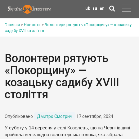
uk
ru
en
Главная
>
Новости
>
Волонтери рятують «Покорщину» — козацьку
садибу XVIII століття
Волонтери рятують
«Покорщину» —
козацьку садибу XVIII
століття
Опубліковано
Дмитро Смотрич
17 сентября, 2024
У суботу у 14 вересня у селі Козелець, що на Чернігівщині
пройшла велелюдно волонтерська толока, яка зібрала