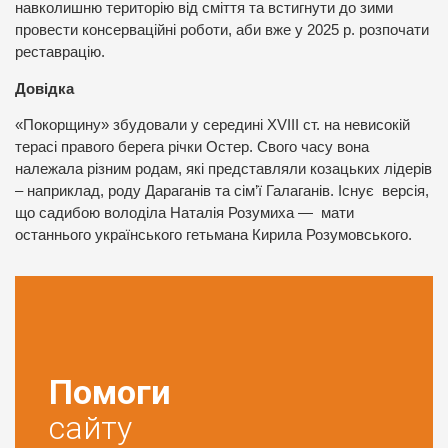
навколишню територію від сміття та встигнути до зими
провести консерваційні роботи, аби вже у 2025 р. розпочати
реставрацію.
Довідка
«Покорщину» збудовали у середині XVIII ст. на невисокій
терасі правого берега річки Остер. Свого часу вона
належала різним родам, які представляли козацьких лідерів
– наприклад, роду Дараганів та сім’ї Галаганів. Існує версія,
що садибою володіла Наталія Розумиха — мати
останнього українського гетьмана Кирила Розумовського.
Помоги
сайту