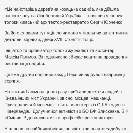
«Це найстаріша дерев’яна козацька садиба, яка дійшла
нашого часу на Лівобережній Україні» — пояснив учасник
толоки київський архітектор-реставратор Сергій Юрченко
За його словами тут уціліло чимало унікальних автентичних
деталей: карнизи, двері XVIII століття тощо.
Ініціатор та організатор толоки журналіст та волонтер
Максім Галімов. Він одночасно збирає кошти на проведення
реставрації садиби.
Це вже другий подібний захід. Перший відбувся наприкінці
серпня.
На заклик Галімова цього разу приїхали десятки людей з
Києва інших міст України і, звісно, місцеві мешканці.
Приєдналися й іноземці – п’ять волонтерів із США і один із
Нідерландів. Долучилися активісти з БО БФ Блискавка, БФ
«Сміливі Відновлювати» та професійні реставратори.
У планах на найближчі місяці повністю звільнити садибу та