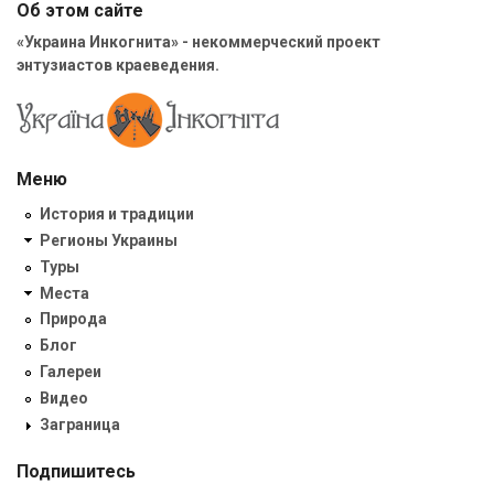
Об этом сайте
«Украина Инкогнита» - некоммерческий проект
энтузиастов краеведения.
Меню
История и традиции
Регионы Украины
Туры
Места
Природа
Блог
Галереи
Видео
Заграница
Подпишитесь