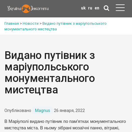
uk
ru
en
Главная
>
Новости
>
Видано путівник з маріупольського
монументального мистецтва
Видано путівник з
маріупольського
монументального
мистецтва
Опубліковано
Magnus
26 января, 2022
В Маріуполі видано путівник по пам’ятках монументального
мистецтва міста. В ньому зібрані мозаїчні панно, вітражі,