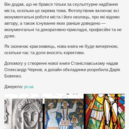
Він додав, що не брався тільки за скульптурне надбання
міста, оскільки це окрема тема. Фотопутівник включає всі
монументальні роботи міста і його околиць, про які відомо
автору, а також існування яких раніше доведено —
монументальні та декоративно-прикладні, професійні та не
дуже.
Як зазначає краєзнавець, нова книга не буде вичерпною,
оскільки час та доля вносять корективи.
Допомогу у створенні нової книги Станіславському надав
Олександр Чернов, а дизайн обкладинки розробила Дарія
Бовенко.
Джерело:
pr.ua