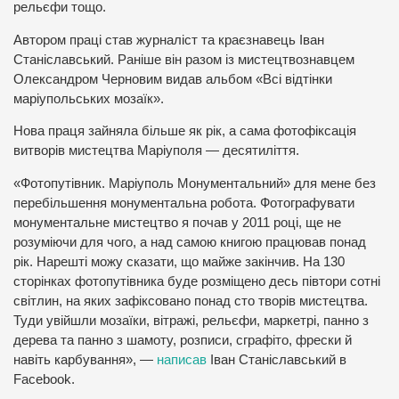
рельєфи тощо.
Автором праці став журналіст та краєзнавець Іван
Станіславський. Раніше він разом із мистецтвознавцем
Олександром Черновим видав альбом «Всі відтінки
маріупольських мозаїк».
Нова праця зайняла більше як рік, а сама фотофіксація
витворів мистецтва Маріуполя — десятиліття.
«Фотопутівник. Маріуполь Монументальний» для мене без
перебільшення монументальна робота. Фотографувати
монументальне мистецтво я почав у 2011 році, ще не
розуміючи для чого, а над самою книгою працював понад
рік. Нарешті можу сказати, що майже закінчив. На 130
сторінках фотопутівника буде розміщено десь півтори сотні
світлин, на яких зафіксовано понад сто творів мистецтва.
Туди увійшли мозаїки, вітражі, рельєфи, маркетрі, панно з
дерева та панно з шамоту, розписи, сграфіто, фрески й
навіть карбування», —
написав
Іван Станіславський в
Facebook.