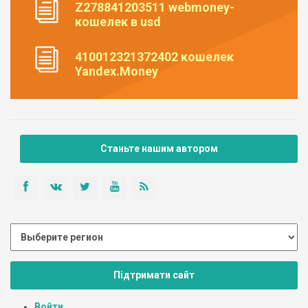
Z278841203511 webmoney-
кошелек в usd
410012321372402 кошелек
Yandex.Money
Станьте нашим автором
Підтримати сайт
Войти