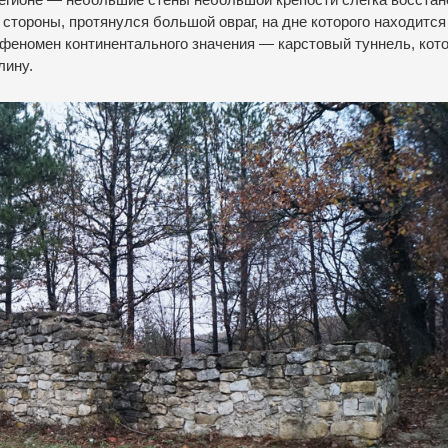
 стороны, протянулся большой овраг, на дне которого находится
феномен континентального значения — карстовый туннель, кот
лину.