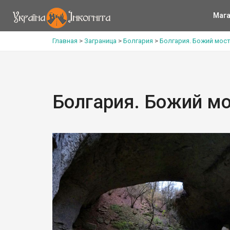
Мага
Главная
>
Заграница
>
Болгария
>
Болгария. Божий мост
Болгария. Божий мо