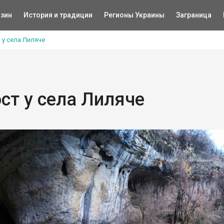
зин
История и традиции
Регионы Украины
Заграница
 у села Лиляче
ст у села Лиляче