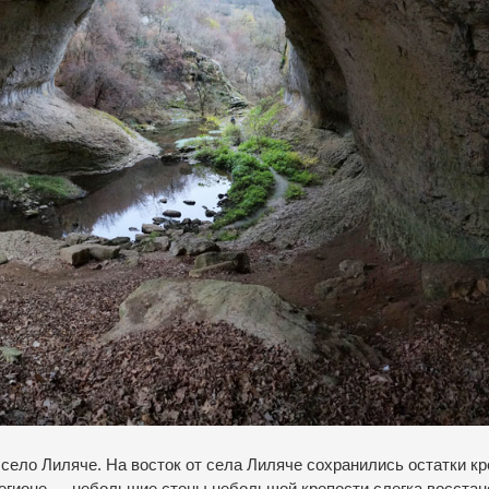
ь село Лиляче. На восток от села Лиляче сохранились остатки к
регионе — небольшие стены небольшой крепости слегка восста