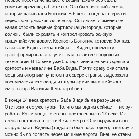
Первое поселение на месте Видин появилось еще в
римские времена, в I веке н.э. Это был военный лагерь,
который назывался Бонония. В 6 веке город расширил и
перестроил римский император Юстиниан, и именно он
начал строить первые фортификации города, которые
должны были охранять и контролировать важную
придунайскую дорогу. Крепость Бонония, которую болгары
называли Бдин, а византийцы — Видин, понемногу
трансформировалась, учитывая развитие оборонных
технологий. В 10 веке уже болгары значительно укрепили
крепость и назвали ее Баба Вида. Почти сразу она стала
мощным опорным пунктом на севере страны, выдержала
восьмимесячного осаду и штурм армии византийского
императора Василия II Болгаробойцы.
В конце 14 века крепость Баба Вида была разрушена.
Отстроили ее уже турки. То, что мы видим сейчас — их рук
работа. Как и мощные стены, построенные в 17 веке. Их
длина составляла почти 4 километра. Они окружали всю
старую часть Видина (тогда это был весь город), в которую
можно было попасть через мощные ворота. Внешне стены