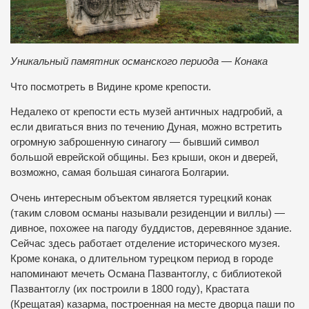
Уникальный памятник османского периода — Конака
Что посмотреть в Видине кроме крепости.
Недалеко от крепости есть музей античных надгробий, а
если двигаться вниз по течению Дуная, можно встретить
огромную заброшенную синагогу — бывший символ
большой еврейской общины. Без крыши, окон и дверей,
возможно, самая большая синагога Болгарии.
Очень интересным объектом является турецкий конак
(таким словом османы называли резиденции и виллы) —
дивное, похожее на пагоду буддистов, деревянное здание.
Сейчас здесь работает отделение исторического музея.
Кроме конака, о длительном турецком период в городе
напоминают мечеть Османа Пазвантоглу, с библиотекой
Пазвантоглу (их построили в 1800 году), Крастата
(Крещатая) казарма, построенная на месте дворца паши по