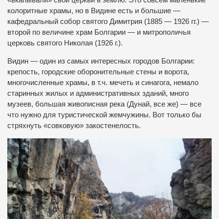
«вкапывали» свои церкви в землю. Это совсем маленькие
колоритные храмы, но в Видине есть и большие —
кафедральный собор святого Димитрия (1885 — 1926 гг.) —
второй по величине храм Болгарии — и митрополичья
церковь святого Николая (1926 г.).
Видин — один из самых интересных городов Болгарии:
крепость, городские оборонительные стены и ворота,
многочисленные храмы, в т.ч. мечеть и синагога, немало
старинных жилых и административных зданий, много
музеев, большая живописная река (Дунай, все же) — все
что нужно для туристической жемчужины. Вот только бы
стряхнуть «совковую» закостенелость.