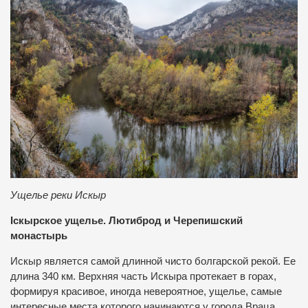
Ущелье реки Искыр
Іскырское ущелье. Лютиброд и Черепишский
монастырь
Искыр является самой длинной чисто болгарской рекой. Ее
длина 340 км. Верхняя часть Искыра протекает в горах,
формируя красивое, иногда невероятное, ущелье, самые
интересные места которого начинаются у города Враца.