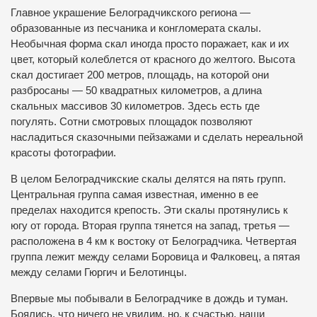
Главное украшение Белоградчикского региона —
образованные из песчаника и конгломерата скалы.
Необычная форма скал иногда просто поражает, как и их
цвет, который колеблется от красного до желтого. Высота
скал достигает 200 метров, площадь, на которой они
разбросаны — 50 квадратных километров, а длина
скальных массивов 30 километров. Здесь есть где
погулять. Сотни смотровых площадок позволяют
насладиться сказочными пейзажами и сделать нереальной
красоты фотографии.
В целом Белоградчикские скалы делятся на пять групп.
Центральная группа самая известная, именно в ее
пределах находится крепость. Эти скалы протянулись к
югу от города. Вторая группа тянется на запад, третья —
расположена в 4 км к востоку от Белоградчика. Четвертая
группа лежит между селами Боровица и Фалковец, а пятая
между селами Гюргич и Белотинцы.
Впервые мы побывали в Белоградчике в дождь и туман.
Боялись, что ничего не увидим, но, к счастью, наши