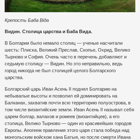
Крепость Баба Віда
Видин. Столица царства и Баба Вида.
В Болгарии было немало столиц — ученые насчитали
шесть: Плиска, Великий Преслав, Скопье, Охрид, Велико
Тырново и София. Очень часто в перечень добавляют и
седьмую столицу — Видин. Но это неправильно, ведь
город никогда не был столицей целого Болгарского
царства.
Болгарский царь Иван Асень ІІ поднял Болгарию на
небывалые высоты и позволил ей доминировать на
Балканах, захватив почти всю территорию полуострова, в
том числе византийские земли. Иван Асень ІІ называл себя
царем болгар, валахов и ромеев (византийцев), а его
столица, Велико Тырново — один из красивейших городов
Европы. Апогеем правления этого царя стала победа над
монгольским войском хана Батыя, но после смерти Ивана