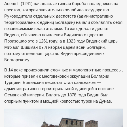
Асеня ІІ (1241) началась активная борьба наследников на
престол, которая значительно ослабила государство.
Руководители отдельных деспотств (административно
территориальных единиц Болгарии) начали объявлять себя
независимыми властителями. То же сделал и деспот
Видина, объявив о появлении Видинского царства.
Произошло это в 1261 году, а в 1323 году Видинский царь
Михаил Шишман был избран царем всей Болгарии,
поэтому отдельное царство Видин присоединили к
Болгарскому.
В 14 веке происходили сложные и малопонятные процессы,
которые привели к многовековой оккупации Болгарии
Турцией. Видинский деспотат стал санджаком —
административно-территориальной единицей в составе
Османской империи. Вплоть до 1878 года Видин был
опорным пунктом и мощной крепостью турок на Дунае.