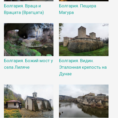
Болгария. Враца и
Болгария. Пещера
Врацата (Вратцата)
Магура
Болгария. Божий мост у
Болгария. Видин.
села Лиляче
Эталонная крепость на
Дунае