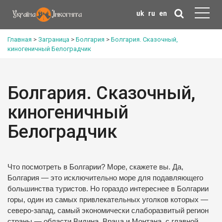
uk
ru
en
Главная
>
Заграница
>
Болгария
>
Болгария. Сказочный,
киногеничный Белоградчик
Болгария. Сказочный,
киногеничный
Белоградчик
Что посмотреть в Болгарии? Море, скажете вы. Да,
Болгария — это исключительно море для подавляющего
большинства туристов. Но гораздо интереснее в Болгарии
горы, один из самых привлекательных уголков которых —
северо-запад, самый экономически слаборазвитый регион
страны — области Видина, Враца и Монтана, с главной