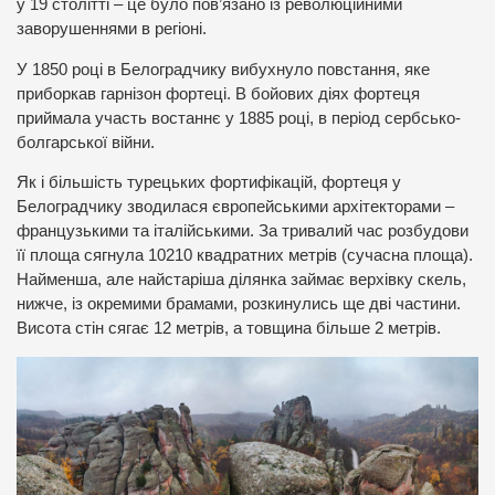
у 19 столітті – це було пов’язано із революційними
заворушеннями в регіоні.
У 1850 році в Белоградчику вибухнуло повстання, яке
приборкав гарнізон фортеці. В бойових діях фортеця
приймала участь востаннє у 1885 році, в період сербсько-
болгарської війни.
Як і більшість турецьких фортифікацій, фортеця у
Белоградчику зводилася європейськими архітекторами –
французькими та італійськими. За тривалий час розбудови
її площа сягнула 10210 квадратних метрів (сучасна площа).
Найменша, але найстаріша ділянка займає верхівку скель,
нижче, із окремими брамами, розкинулись ще дві частини.
Висота стін сягає 12 метрів, а товщина більше 2 метрів.