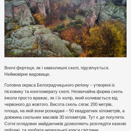
Вночі фортеця, як і навколишні скелі, підсвічується.
Неймовірне видовище.
Головна окраса Белоградчицького регіону – утворені із
пісковику та конгломерату скелі. Незвичайна форма скель
інколи просто вражає, як і їх колір, який коливається від
червоного до жовтого. Висота скель сягає 200 метрів,
площа, на якій вони розкидані – 50 квадратних кілометрів, а
довжина скельних масивів 30 кілометрів. Тут є де погуляти.
Сотні оглядових майданчиків дозволяють розгледіти казкові
пейзажі, та зробити нереальної краси світлини.