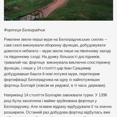
Фортеця Белоградчик
Римляни звели перші мури на Белоградчиських скелях –
самі скелі виконували оборонну функцію, добудовувати
довелося небагато – мури звели лише на північному заході
та південному сході. На думку більшості дослідників,
тривалий час фортеця виконувала виключно спостережну
функцію, і лише у 14 столітті цар Іван Срацимир
добудувавши башти й нові потужні мури, перетворив
фортифікації Белоградчика на одну із найпотужніших
фортець Болгарії (зовсім не рядової, в ті часи, держави).
Наприкінці 14 століття Болгарію завоювали турки. У 1396
році була захоплена і майже зруйнована фортеця у
Белоградчику. Але османи відразу відбудували її та значно
розширили. Останній раз добудова фортеці відбулась вже