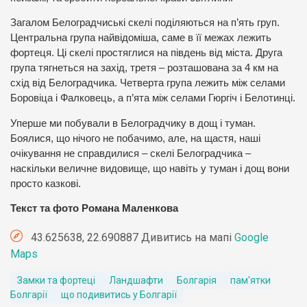
Загалом Белоградчиські скелі поділяються на п’ять груп.
Центральна група найвідоміша, саме в її межах лежить
фортеця. Ці скелі простяглися на південь від міста. Друга
група тягнеться на захід, третя – розташована за 4 км на
схід від Белоградчика. Четверта група лежить між селами
Боровіца і Фалковець, а п’ята між селами Гюргіч і Белотинці.
Уперше ми побували в Белоградчику в дощ і туман.
Боялися, що нічого не побачимо, але, на щастя, наші
очікування не справдилися – скелі Белоградчика –
наскільки величне видовище, що навіть у туман і дощ вони
просто казкові.
Текст та фото Романа Маленкова
43.625638, 22.690887 Дивитись на мапі
Google
Maps
Замки та фортеці
Ландшафти
Болгарія
пам'ятки
Болгарії
що подивитись у Болгарії