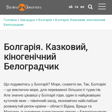
uk
ru
en
Головна
>
Закордон
>
Болгарія
>
Болгарія. Казковий, кіногенічний
Белоградчик
Болгарія. Казковий,
кіногенічний
Белоградчик
Що подивитись у Болгарії? Море, скажете ви. Так, Болгарія
– це виключно море, для переважної більшості туристів.
Але значно цікавіші у Болгарії гори, один із найцікавіших
куточків яких – північний-захід, економічно найслабше
розвинутий регіон країни – області Відіна, Враци та
Монтани, із головною туристичною зіркою – Белоградчиком.