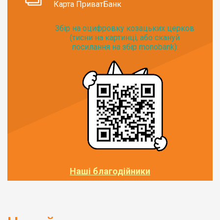
Карта ПриватБанк
Збір на оцифровку козацьких церков
(тисни на картинці, або скануй
посилання на збір monobank):
Наші благодійники