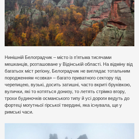
Нинішній Белоградчик – місто із п’ятьма тисячами
мешканців, розташоване у Відінській області. На відміну від
багатьох міст регіону, Белоградчик не виглядає тотальним
породженням «совка» – багато приватного сектору під
черепицею, вузькі, досить затишні, часто вкриті бруківкою,
вулички, які то котяться донизу, то летять стрімко вгору,
трохи будиночків османського типу й усі дороги ведуть до
фортеці могутньої гірської твердині, яка існувала, ще у
римські часи.