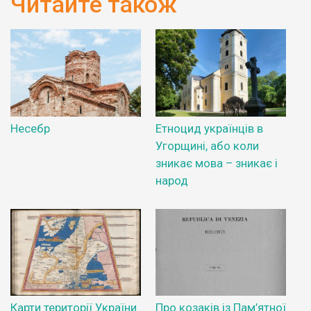
Читайте також
Несебр
Етноцид українців в
Угорщині, або коли
зникає мова – зникає і
народ
Карти території України
Про козаків із Пам’ятної