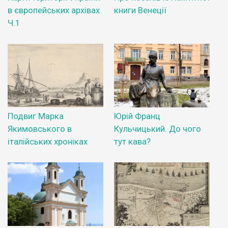
в європейських архівах.
книги Венеції
Ч.1
Подвиг Марка
Юрій Франц
Якимовського в
Кульчицький. До чого
італійських хроніках
тут кава?