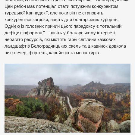
Цей регіон має потенціал стати потужним конкурентом
турецької Каппадокії, але поки він не становить
конкурентної загрози, навіть для болгарських курортів.
Однією із головних причин цього парадоксу є тотальний
дефіцит інформації – навіть у болгарському інтернеті
небагато ресурсів, які містять гарні світлини казкових
ландшафтів Белоградчицьких скель та цікавинок довкола
них: печер, фортець, каньйонів та монастирів.