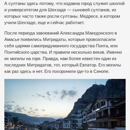
А султаны здесь потому, что издавна город служил школой
и университетом для Шехзаде — сыновей султанов, из
которых часто также росли султаны. Медресе, в котором
учили Шехзаде, еще и сейчас работает.
После периода завоеваний Александра Македонского в
Амасье появились Митридаты, которые провозгласили
себя царями самопридуманного государства Понта, или
Понтийского царства. И правили несколько веков. Именно
их могилы на горе. Правда, нам более известен один из
последних Митридатов, тот, который Евпатор. Его могилы
как раз здесь и нет. Его похоронили где-то в Синопе.