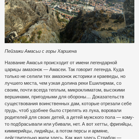
Пейзажи Амасьи с горы Харшена
Название Амасья происходит от имени легендарной
царицы амазонок — Амасеи. Так говорит легенда. Куда
только не селили тех амазонок историки и краеведы, но
лучшего места, чем узкая долина реки Ешилирмак, со
своим, почти всегда теплым, микроклиматом, высокими
вершинами, пригодными для обороны… Доказательств
существования воинственных дам, которые отрезали себе
грудь, чтоб удобнее было стрелять из лука, воровали
родителей для своих детей, а детей мужского пола — кому-
то подбрасывали или убивали, нет. А вот хетты, фригийцы,
киммерийцы, лидийцы, а потом персы и армяне,
действительно жили здесь. Как жил здесь Страбон —