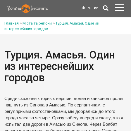
uk
ru
en
Главная
>
Міста та регіони
>
Турция. Амасья. Один из
интереснейших городов
Турция. Амасья. Один
из интереснейших
городов
Среди сказочных горных вершин, долин и каньонов пролег
наш путь из Синопа в Амасью. По серпантинам, с
регулярными фотостановками, мы добрались до этого
города часа за четыре. Сразу забегу вперед и скажу, что я
испытал две дороги в Амасью из Синопа. Через Боябат
дорога интереснее, но более извилистая, через Самсун —