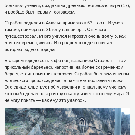
большой ученый, создавший древнюю географию мира (17),
и вообще был первым географом.
Страбон родился в Амасье примерно в 63 г. до н. И умер
там же, примерно в 21 году нашей эры. Он много
путешествовал, много учился и прожил очень долгую, как
для тех времен, жизнь. И о родном городе он писал —
историю родного города.
В старом городе есть кафе под названием Страбон — там
прикольный барельеф, напротив, на более современном
берегу, стоит памятник географу. Страбон был римлянином
эллинского происхождения, а памятник поставили тюрки.
Это свидетельствует об уважении к гениальному ученому,
который сделал невероятную карту известного ему мира. Я
не могу понять — как ему это удалось.