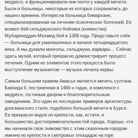
медресе, и функционировали они почти у каждой мечети.
Были и больницы, некоторые из которых сохранились до
нашего времени. Интересна больница бимархане,
специализированная на лечении психических болезней. Ее
возвел бей сельджукского бейлика (княжества)
Мубаризеддин Мехмед-бей в 1308 году. Представьте себе
— больница для умалишенных в начале четырнадцатого
века. А мы думали монголы, сельджуки, варвары… Сейчас
здесь музей, который прекрасно демонстрирует процесс
лечения. Одним из элементов этого процесса было
выступление музыкантов — музыка лечила нервы.
Самым большим храмом Амасье является мечеть султана
Баязида II, построенная в 1480-х годах, в комплексе с
медресе, гостиным двором и благотворительным
заведением. Это один из последних примеров архитектуры
доосманского стиля, подобного большой мечети в Бурсе.
Ее прекрасно видно из крепости, как, кстати, и
большинство достопримечательностей города. Хорошо, что
мы начинали свое знакомство с этим сказочным городом
именно из крепости и смотровых площадок на горе