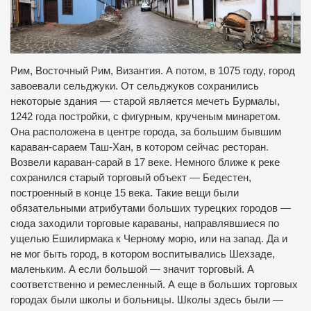
Рим, Восточный Рим, Византия. А потом, в 1075 году, город
завоевали сельджуки. От сельджуков сохранились
некоторые здания — старой является мечеть Бурмалы,
1242 года постройки, с фигурным, крученым минаретом.
Она расположена в центре города, за большим бывшим
караван-сараем Таш-Хан, в котором сейчас ресторан.
Возвели караван-сарай в 17 веке. Немного ближе к реке
сохранился старый торговый объект — Бедестен,
построенный в конце 15 века. Такие вещи были
обязательными атрибутами больших турецких городов —
сюда заходили торговые караваны, направлявшиеся по
ущелью Ешилирмака к Черному морю, или на запад. Да и
не мог быть город, в котором воспитывались Шехзаде,
маленьким. А если большой — значит торговый. А
соответственно и ремесленный. А еще в больших торговых
городах были школы и больницы. Школы здесь были —