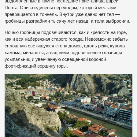
выдолбленные в камне последние пристанища царей
Понта. Они соединены переходом, который местами
превращается в тоннель. Внутри уже давно нет тел —
гробницы разграбили тысячу лет назад, а тела выбросили.
Ночью гробницы подсвечиваются, как и крепость на горе,
как и вся набережная старого города. Невозможно забыть
сплошную светящуюся стену домов, вдоль реки, купола
хамама, минареты, а над ними подсвеченные глазницы
усыпальниц и увенчанную освещенной короной
фортификаций вершину горы.