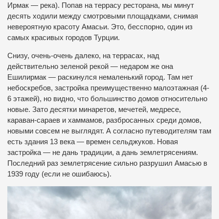
Ирмак — река). Попав на террасу ресторана, мы минут
десять ходили между смотровыми площадками, снимая
невероятную красоту Амасьи. Это, бесспорно, один из
самых красивых городов Турции.
Снизу, очень-очень далеко, на террасах, над
действительно зеленой рекой — недаром же она
Ешилирмак — раскинулся немаленький город. Там нет
небоскребов, застройка преимущественно малоэтажная (4-
6 этажей), но видно, что большинство домов относительно
новые. Зато десятки минаретов, мечетей, медресе,
караван-сараев и хаммамов, разбросанных среди домов,
новыми совсем не выглядят. А согласно путеводителям там
есть здания 13 века — времен сельджуков. Новая
застройка — не дань традиции, а дань землетрясениям.
Последний раз землетрясение сильно разрушил Амасью в
1939 году (если не ошибаюсь).