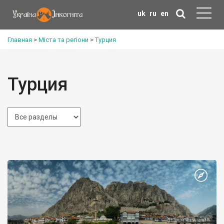
uk
ru
en
Главная
>
Міста та регіони
>
Турция
Турция