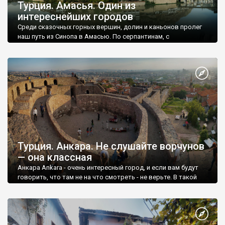
Турция. Амасья. Один из
интереснейших городов
Среди сказочных горных вершин, долин и каньонов пролег
наш путь из Синопа в Амасью. По серпантинам, с
регулярными фотостановками, мы добрались до этого
города часа за четыре.
Турция. Анкара. Не слушайте ворчунов
— она классная
Анкара Ankara - очень интересный город, и если вам будут
говорить, что там не на что смотреть - не верьте. В такой
интереснейшей стране, как Турция, столица не может быть
неинтересной.