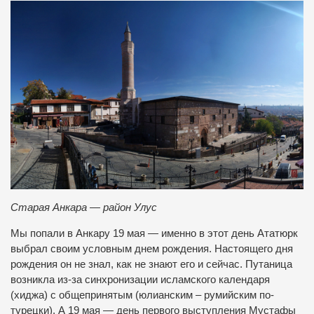
Старая Анкара — район Улус
Мы попали в Анкару 19 мая — именно в этот день Ататюрк
выбрал своим условным днем рождения. Настоящего дня
рождения он не знал, как не знают его и сейчас. Путаница
возникла из-за синхронизации исламского календаря
(хиджа) с общепринятым (юлианским – румийским по-
турецки). А 19 мая — день первого выступления Мустафы