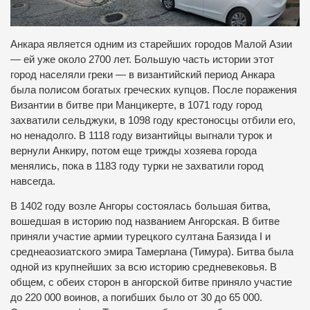
Анкара является одним из старейших городов Малой Азии
— ей уже около 2700 лет. Большую часть истории этот
город населяли греки — в византийский период Анкара
была полисом богатых греческих купцов. После поражения
Византии в битве при Манцикерте, в 1071 году город
захватили сельджуки, в 1098 году крестоносцы отбили его,
но ненадолго. В 1118 году византийцы выгнали турок и
вернули Анкиру, потом еще трижды хозяева города
менялись, пока в 1183 году турки не захватили город
навсегда.
В 1402 году возле Ангоры состоялась большая битва,
вошедшая в историю под названием Ангорская. В битве
приняли участие армии турецкого султана Баязида I и
среднеаозиатского эмира Тамерлана (Тимура). Битва была
одной из крупнейших за всю историю средневековья. В
общем, с обеих сторон в ангорской битве приняло участие
до 220 000 воинов, а погибших было от 30 до 65 000.