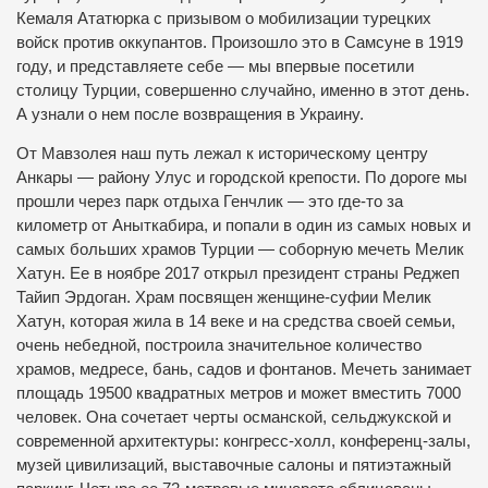
Кемаля Ататюрка с призывом о мобилизации турецких
войск против оккупантов. Произошло это в Самсуне в 1919
году, и представляете себе — мы впервые посетили
столицу Турции, совершенно случайно, именно в этот день.
А узнали о нем после возвращения в Украину.
От Мавзолея наш путь лежал к историческому центру
Анкары — району Улус и городской крепости. По дороге мы
прошли через парк отдыха Генчлик — это где-то за
километр от Аныткабира, и попали в один из самых новых и
самых больших храмов Турции — соборную мечеть Мелик
Хатун. Ее в ноябре 2017 открыл президент страны Реджеп
Тайип Эрдоган. Храм посвящен женщине-суфии Мелик
Хатун, которая жила в 14 веке и на средства своей семьи,
очень небедной, построила значительное количество
храмов, медресе, бань, садов и фонтанов. Мечеть занимает
площадь 19500 квадратных метров и может вместить 7000
человек. Она сочетает черты османской, сельджукской и
современной архитектуры: конгресс-холл, конференц-залы,
музей цивилизаций, выставочные салоны и пятиэтажный