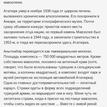
мавзолеем.
Ататюрк умер в ноябре 1938 года от цирроза печени,
вызванного хроническим алкоголизмом. Его похоронили в
Анкаре, на территории этнографического музея. Почти
сразу объявили конкурс проектов нового места
захоронения отца нации, но первый камень Мавзолея был
заложен только в 1944 году, а закончили строительство в
1953-м, и тогда же перезахоронили здесь Ататюрка.
Аныткабир переводится как «мемориальная могила».
Площадь комплекса — 750 000 квадратных метров. Кроме
собственно мавзолея, похожего на античный храм (хотя,
говорят, что были использованы турецкие и сельджукские
мотивы, а колонны квадратные), в комплекс входят парк и
музей (интересна экспозиция автомобилей Ататюрка).
Одна из главных достопримечательностей — почетный
караул. Стражи одеты в форму всех подразделений
турецкой армии, но маршируют они в ногу. Меня чуть не
затоптали стражи, когда я присел на лестнице мавзолея,
чтобы снять видео их шествия … Вместе с живой рекой