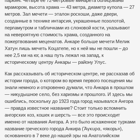
паркинг. Четыре ее 72-метровые минарета облицованы
мрамором, высота храма — 43 метра, диаметр купола — 27
метров. Зал мечети — эталон роскоши, даже двери,
созданные в технике интарсия, украшенные позолотой,
перламутром и табличками из слоновой кости, указывают
на невероятную стоимость храма, созданного на
пожертвования меценатов. Анкаре больше мечети Мелик
Хатун лишь мечеть Коцатепе, но к ней мы не пошли – до
нее 2,5 км на юг, а наш путь лежал на запад, к
историческому центру Анкары — району Улус.
Как рассказывать об историческом центре, не рассказав об
истории города, о котором во время первого посещения мы
знали немного и откровенно думали, что Анкара в прошлом
— никудышное село, без харизмы и прошлого. И здесь мы
ошиблись, поскольку до 1923 года город назывался Ангора
— правда известное название? Стоит только вспомнить
ангорских коз, кошек и шерсть — все это происходит
именно от названия Ангора. А это было искаженное турками
название греческого города Анкира (Ἄγκυρα, «якорь»),
основанного в 7 веке до нашей эры на Анатолийском