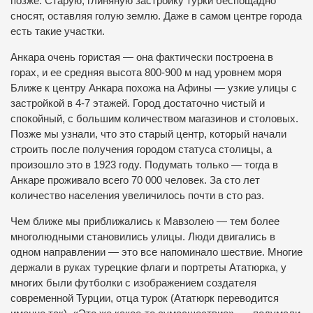
позже. Старую, глиняную застройку турки беспощадно
сносят, оставляя голую землю. Даже в самом центре города
есть такие участки.
Анкара очень гористая — она фактически построена в
горах, и ее средняя высота 800-900 м над уровнем моря
Ближе к центру Анкара похожа на Афины — узкие улицы с
застройкой в 4-7 этажей. Город достаточно чистый и
спокойный, с большим количеством магазинов и столовых.
Позже мы узнали, что это старый центр, который начали
строить после получения городом статуса столицы, а
произошло это в 1923 году. Подумать только — тогда в
Анкаре проживало всего 70 000 человек. За сто лет
количество населения увеличилось почти в сто раз.
Чем ближе мы приближались к Мавзолею — тем более
многолюдными становились улицы. Люди двигались в
одном направлении — это все напоминало шествие. Многие
держали в руках турецкие флаги и портреты Ататюрка, у
многих были футболки с изображением создателя
современной Турции, отца турок (Ататюрк переводится