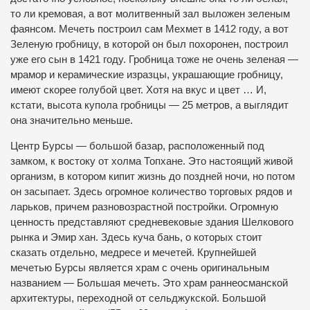
то ли кремовая, а вот молитвенный зал выложен зеленым
фаянсом. Мечеть построил сам Мехмет в 1412 году, а вот
Зеленую гробницу, в которой он был похоронен, построил
уже его сын в 1421 году. Гробница тоже не очень зеленая —
мрамор и керамические изразцы, украшающие гробницу,
имеют скорее голубой цвет. Хотя на вкус и цвет … И,
кстати, высота купола гробницы — 25 метров, а выглядит
она значительно меньше.
Центр Бурсы — большой базар, расположенный под
замком, к востоку от холма Топхане. Это настоящий живой
организм, в котором кипит жизнь до поздней ночи, но потом
он засыпает. Здесь огромное количество торговых рядов и
ларьков, причем разновозрастной постройки. Огромную
ценность представляют средневековые здания Шелкового
рынка и Эмир хан. Здесь куча бань, о которых стоит
сказать отдельно, медресе и мечетей. Крупнейшей
мечетью Бурсы является храм с очень оригинальным
названием — Большая мечеть. Это храм раннеосманской
архитектуры, переходной от сельджукской. Большой