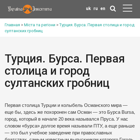
uk
ru
en
Главная
>
Міста та регіони
>
Турция. Бурса. Первая столица и город
султанских гробниц
Турция. Бурса. Первая
столица и город
султанских гробниц
Первая столица Турции и колыбель Османского мира —
еще бы, здесь же похоронен сам Осман — это Бурса Bursa,
город, который в начале 20 века назывался Пруса. У нас
словом «бурса» долгое время называли ПТУ, а еще раньше
— это был учебное заведение при православных
братствах, самым известным выпускником которого Гоголь