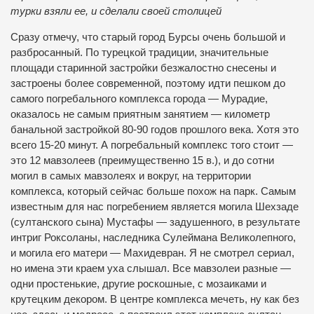
турки взяли ее, и сделали своей столицей
Сразу отмечу, что старый город Бурсы очень большой и
разбросанный. По турецкой традиции, значительные
площади старинной застройки безжалостно снесены и
застроены более современной, поэтому идти пешком до
самого погребального комплекса города — Мурадие,
оказалось не самым приятным занятием — километр
банальной застройкой 80-90 годов прошлого века. Хотя это
всего 15-20 минут. А погребальный комплекс того стоит —
это 12 мавзолеев (преимущественно 15 в.), и до сотни
могил в самых мавзолеях и вокруг, на территории
комплекса, который сейчас больше похож на парк. Самым
известным для нас погребением является могила Шехзаде
(султанского сына) Мустафы — задушенного, в результате
интриг Роксоланы, наследника Сулеймана Великолепного,
и могила его матери — Махидевран. Я не смотрел сериал,
но имена эти краем уха слышал. Все мавзолеи разные —
одни простенькие, другие роскошные, с мозаиками и
крутецким декором. В центре комплекса мечеть, ну как без