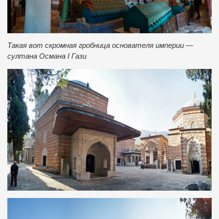
Такая вот скромная гробница основателя империи —
султана Османа І Гази