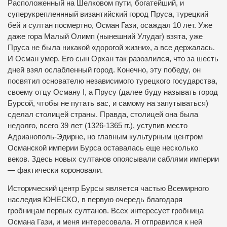
Расположенный на Шелковом пути, богатейший, и
суперукрепленнный византийский город Пруса, турецкий
бей и султан посмертно, Осман Гази, осаждал 10 лет. Уже
даже гора Малый Олимп (нынешний Улудаг) взята, уже
Пруса не была никакой «дорогой жизни», а все держалась.
И Осман умер. Его сын Орхан так разозлился, что за шесть
дней взял ослабленный город. Конечно, эту победу, он
посвятил основателю независимого турецкого государства,
своему отцу Осману І, а Прусу (далее буду называть город
Бурсой, чтобы не путать вас, и самому на запутываться)
сделал столицей страны. Правда, столицей она была
недолго, всего 39 лет (1326-1365 гг.), уступив место
Адрианополь-Эдирне, но главным культурным центром
Османской империи Бурса оставалась еще несколько
веков. Здесь новых султанов опоясывали саблями империи
— фактически короновали.
Исторический центр Бурсы является частью Всемирного
наследия ЮНЕСКО, в первую очередь благодаря
гробницам первых султанов. Всех интересует гробница
Османа Гази, и меня интересовала. Я отправился к ней