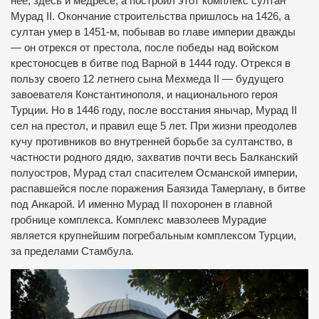
нее, здесь и медресе, а построил этот комплекс султан
Мурад II. Окончание строительства пришлось на 1426, а
султан умер в 1451-м, побывав во главе империи дважды
— он отрекся от престола, после победы над войском
крестоносцев в битве под Варной в 1444 году. Отрекся в
пользу своего 12 летнего сына Мехмеда II — будущего
завоевателя Константинополя, и национального героя
Турции. Но в 1446 году, после восстания янычар, Мурад ІІ
сел на престол, и правил еще 5 лет. При жизни преодолев
кучу противников во внутренней борьбе за султанство, в
частности родного дядю, захватив почти весь Балканский
полуостров, Мурад стал спасителем Османской империи,
распавшейся после поражения Баязида Тамерлану, в битве
под Анкарой. И именно Мурад ІІ похоронен в главной
гробнице комплекса. Комплекс мавзолеев Мурадие
является крупнейшим погребальным комплексом Турции,
за пределами Стамбула.