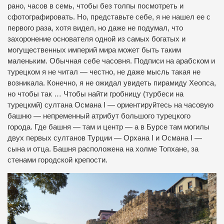
рано, часов в семь, чтобы без толпы посмотреть и
сфотографировать. Но, представьте себе, я не нашел ее с
первого раза, хотя видел, но даже не подумал, что
захоронение основателя одной из самых богатых и
могущественных империй мира может быть таким
маленьким. Обычная себе часовня. Подписи на арабском и
турецком я не читал — честно, не даже мысль такая не
возникала. Конечно, я не ожидал увидеть пирамиду Хеопса,
но чтобы так … Чтобы найти гробницу (турбеси на
турецкмй) султана Османа I — ориентируйтесь на часовую
башню — непременный атрибут большого турецкого
города. Где башня — там и центр — а в Бурсе там могилы
двух первых султанов Турции — Орхана I и Османа I —
сына и отца. Башня расположена на холме Топхане, за
стенами городской крепости.