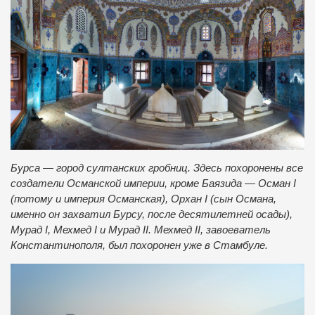
Бурса — город султанских гробниц. Здесь похоронены все
создатели Османской империи, кроме Баязида — Осман I
(потому и империя Османская), Орхан I (сын Османа,
именно он захватил Бурсу, после десятилетней осады),
Мурад І, Мехмед I и Мурад II. Мехмед II, завоеватель
Константинополя, был похоронен уже в Стамбуле.