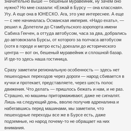
значительно выше — бешеный муравейник, ну зачем оно
нужно? Но мне сказали: «Езжай в Бурсу — она классная».
Угу. А еще она в ЮНЕСКО. Ага, это уже интереснее. А еще
— с нее начиналась Османская империя. «Надо ехать», —
решил я. Долетели до Стамбульского аэропорта имени
Сабиха Гекчен, а оттуда автобусом, часа за два, добрались
до автовокзала Бурсы, от которого за полчаса автобусом
(хотя в городе и метро есть) доехали до исторического
центра — вот он, бешеный муравейник и сплошной базар.
И где-то здесь наша гостиница.
Сразу заметили региональную особенность — здесь нет
пешеходных переходов через дороги — народ сбивается в
кучки и протекает, представляете, через шесть полос
движения. Что делать — пришлось бежать и нам, и не раз.
Страшно, но машины притормаживают, даже не сигналят.
Лишь на следующий день, вволю получив адреналина и
набегавшись перед машинами, мы заметили, что
пешеходные переходы все же в Бурсе есть, даже
подземные, но народ почему-то не обращает на них
внимания.