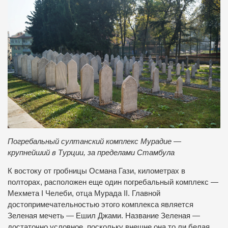
Погребальный султанский комплекс Мурадие —
крупнейший в Турции, за пределами Стамбула
К востоку от гробницы Османа Гази, километрах в
полторах, расположен еще один погребальный комплекс —
Мехмета І Челеби, отца Мурада II. Главной
достопримечательностью этого комплекса является
Зеленая мечеть — Ешил Джами. Название Зеленая —
достаточно условное, поскольку внешне она то ли белая,