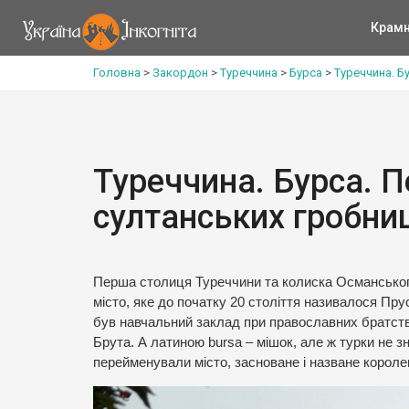
Крам
Головна
>
Закордон
>
Туреччина
>
Бурса
>
Туреччина. Б
Туреччина. Бурса. П
султанських гробни
Перша столиця Туреччини та колиска Османського
місто, яке до початку 20 століття називалося Пр
був навчальний заклад при православних братств
Брута. А латиною bursa – мішок, але ж турки не зн
перейменували місто, засноване і назване королем 