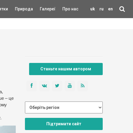
ятки
Природа
Галереї
Про нас
uk
ru
en
Станьте нашим автором
a,
ше – це
Хому
.
Підтримати сайт