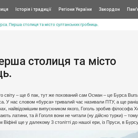
ниця
Історія і традиції
Регіони України
Закордон
Пам'
урса. Перша столиця та місто султанських гробниць.
ерша столиця та місто
ць.
 світу – ще б пак, тут же похований сам Осман – це Бурса Burs
уса. У нас словом «бурса» тривалий час називали ПТУ, а ще рані
ах, найвідомішим випускником якого, Гоголь зробив філософа 
ають латини, та й Гоголя вони не читали (ну дійсно турки) – тому
Віфінії ще у далекому 3 столітті до нашої ери, із Пруси, в Бурсу