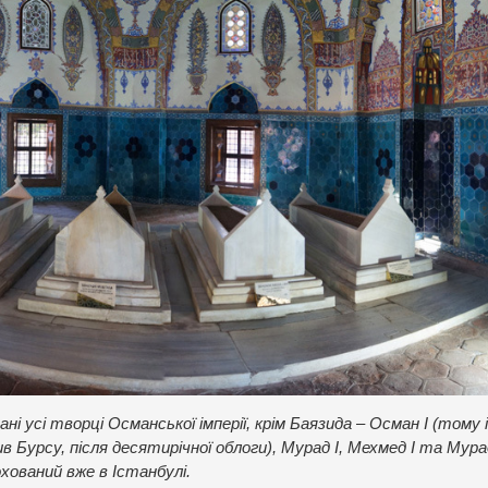
і усі творці Османської імперії, крім Баязида – Осман І (тому 
в Бурсу, після десятирічної облоги), Мурад І, Мехмед І та Мурад
хований вже в Істанбулі.