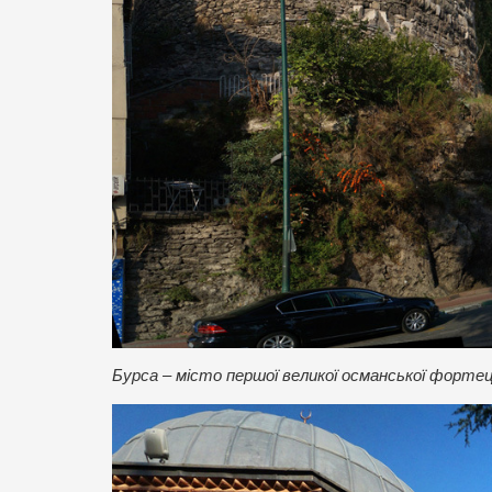
Бурса – місто першої великої османської фортеці