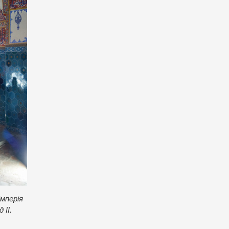
імперія
 ІІ.