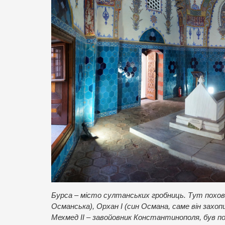
Бурса – місто султанських гробниць. Тут похован
Османська), Орхан І (син Османа, саме він захопи
Мехмед ІІ – завойовник Константинополя, був по