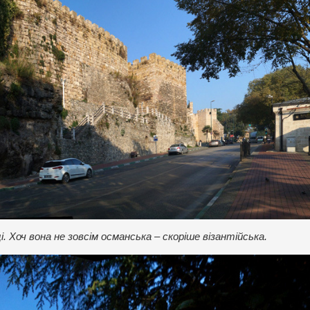
. Хоч вона не зовсім османська – скоріше візантійська.