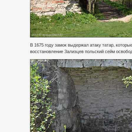
В 1675 году замок выдержал атаку татар, котор
восстановление Зализцев польский сейм освобод