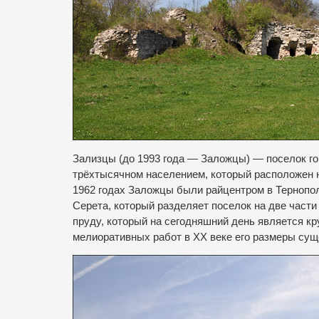
Зализцы (до 1993 года — Заложцы) — поселок го
трёхтысячном населением, который расположен н
1962 годах Заложцы были райцентром в Тернопо
Серета, который разделяет поселок на две час
пруду, который на сегодняшний день является к
мелиоративных работ в ХХ веке его размеры су