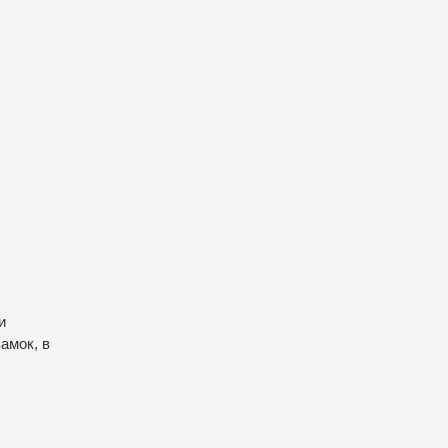
и
амок, в