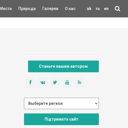
Места
Природа
Галереи
О нас
uk
ru
en
Станьте нашим автором
Підтримати сайт