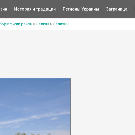
зин
История и традиции
Регионы Украины
Заграница
борівський район
>
Залізці
>
Зализцы