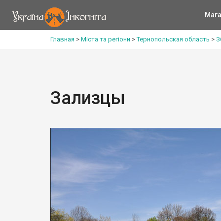
Мага
Главная
>
Міста та регіони
>
Тернопольская область
>
З
Зализцы