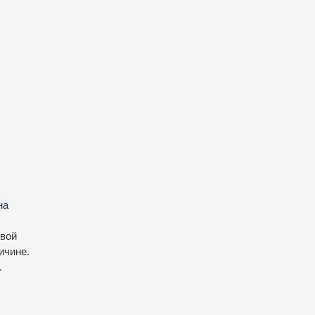
на
овой
ичине.
.