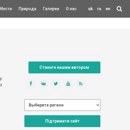
Места
Природа
Галереи
О нас
uk
ru
en
Станьте нашим автором
у
о
Підтримати сайт