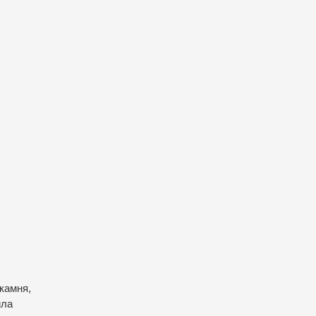
камня,
ила