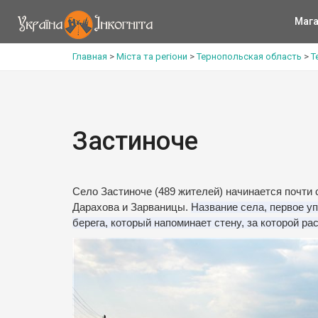
Мага
Главная
>
Міста та регіони
>
Тернопольская область
>
Т
Застиноче
Село Застиноче (489 жителей) начинается почти с
Дарахова и Зарваницы.
Название села, первое уп
берега, который напоминает стену, за которой р