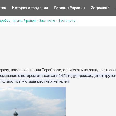
зин
История и традиции
Регионы Украины
Заграница
еребовлянський район
>
Застіноче
>
Застиноче
разу, после окончания Теребовли, если ехать на запад в сторон
оминание о котором относится к 1471 году, происходит от крутог
асполагались жилища местных жителей.