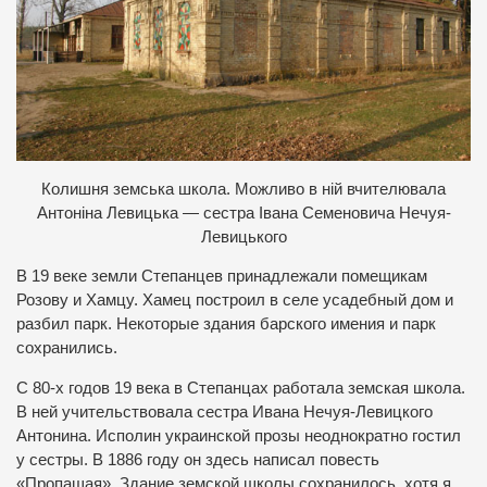
К
олишня земська школа. Можливо в ній вчителювала
Антоніна Левицька — сестра Івана Семеновича Нечуя-
Левицького
В 19 веке земли Степанцев принадлежали помещикам
Розову и Хамцу. Хамец построил в селе усадебный дом и
разбил парк. Некоторые здания барского имения и парк
сохранились.
С 80-х годов 19 века в Степанцах работала земская школа.
В ней учительствовала сестра Ивана Нечуя-Левицкого
Антонина. Исполин украинской прозы неоднократно гостил
у сестры. В 1886 году он здесь написал повесть
«Пропащая». Здание земской школы сохранилось, хотя я