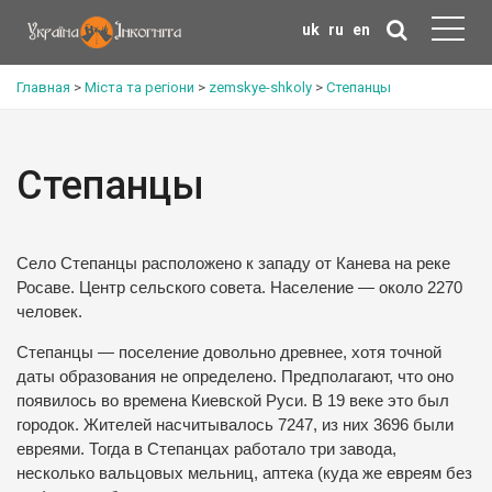
uk
ru
en
Главная
>
Міста та регіони
>
zemskye-shkoly
>
Степанцы
Степанцы
Село Степанцы расположено к западу от Канева на реке
Росаве. Центр сельского совета. Население — около 2270
человек.
Степанцы — поселение довольно древнее, хотя точной
даты образования не определено. Предполагают, что оно
появилось во времена Киевской Руси. В 19 веке это был
городок. Жителей насчитывалось 7247, из них 3696 были
евреями. Тогда в Степанцах работало три завода,
несколько вальцовых мельниц, аптека (куда же евреям без