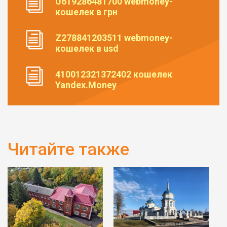
U619286481700 webmoney-
кошелек в грн
Z278841203511 webmoney-
кошелек в usd
410012321372402 кошелек
Yandex.Money
Читайте также