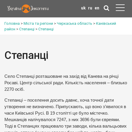
uk
ru
en
Головна
>
Міста та регіони
>
Черкаська область
>
Канівський
район
>
Степанці
>
Степанці
Степанці
Село Степанці розташоване на захід від Канева на річці
Росаві. Центр сільської ради. Кількість населення – близько
2270 осіб.
Степанці – поселення досить давнє, хоча точної дати
утворення не визначено. Припускають, що воно з’явилося в
часи Київської Русі. В 19 столітті це було містечко.
Мешканців налічувалося 7247, з них 3696 були євреями.
Тоді в Степанцях працювало три заводи, кілька вальцьових