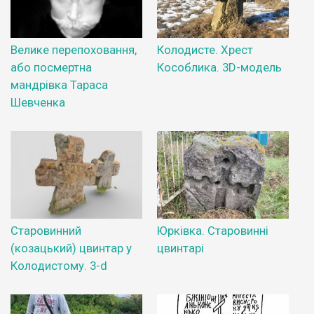
Велике перепоховання,
Колодисте. Хрест
або посмертна
Кособлика. 3D-модель
мандрівка Тараса
Шевченка
Старовинний
Юрківка. Старовинні
(козацький) цвинтар у
цвинтарі
Колодистому. 3-d