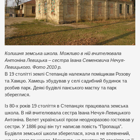
Колишня земська школа. Можливо в ній вчителювала
Антоніна Левицька – сестра Івана Семеновича Нечуя-
Левицького. Фото 2010 р.
В 19 столітті землі Степанців належали поміщикам Розову
та Хамцю. Хамець збудував у селі садибний будинок та
розбив парк. Деякі будівлі панського маєтку та парк
збереглися.
Із 80-х років 19 століття в Степанцях працювала земська
школа. В ній вчителювала сестра Івана Нечуя-Левицького
Антоніна. Велет української прози неодноразово гостював у
сестри. У 1886 році він тут написав повість “Пропаща”.
Будівля земської школи збереглася, хоча я не впевнений,