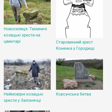
Новоселиця. Таємничі
козацькі хрести на
цвинтарі
Старовинний хрест
Коненка у Городищі
Неймовірні козацькі
Корсунська битва
хрести у Залізнячці