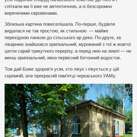
спіткали ми її вже не автентичною, а із безсоромно
виряченими євровікнами.
Зблизька картина повеселішала. По-перше, будівля
видалася не так простою, як стильною — майже
перехідною ланкою до сільського ар деко. По-друге, за
лікарнею знайшовся оригінальний, мурований з тої ж жовтої
цегли сарай трикутного перерізу, а перед нею на землі — не
менш оригінальний, явно первісний бетонний водосток.
Тож дай Боже здоров’я усім, хто лікує і лікується у цій
скромній, але прекрасній пам’ятці черкаського УАМу.