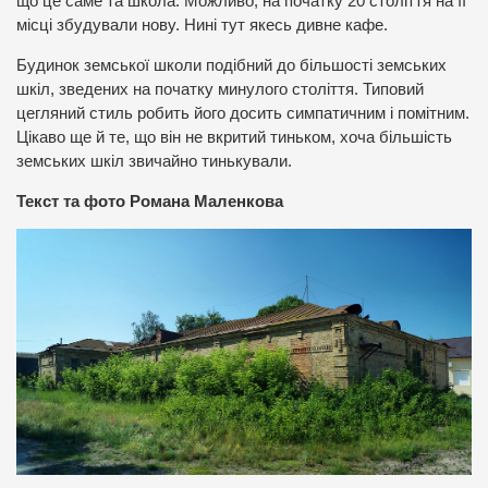
що це саме та школа. Можливо, на початку 20 століття на її
місці збудували нову. Нині тут якесь дивне кафе.
Будинок земської школи подібний до більшості земських
шкіл, зведених на початку минулого століття. Типовий
цегляний стиль робить його досить симпатичним і помітним.
Цікаво ще й те, що він не вкритий тиньком, хоча більшість
земських шкіл звичайно тинькували.
Текст та фото Романа Маленкова