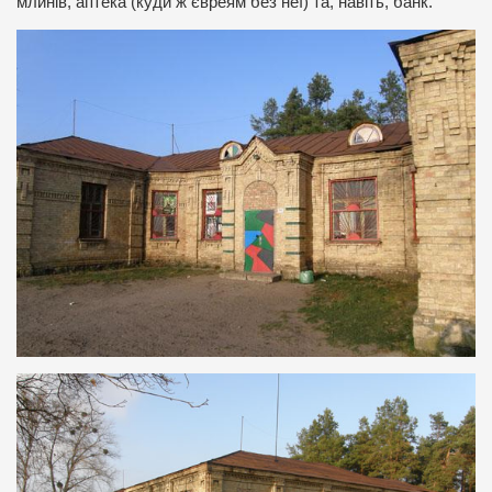
млинів, аптека (куди ж євреям без неї) та, навіть, банк.