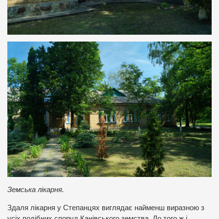
Земська лікарня.
Здаля лікарня у Степанцях виглядає найменш виразною з
усіх подібних споруд Канівського земства. До того ж і