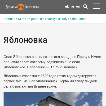
uk
ru
en
Главная
>
Міста та регіони
>
zemskye-shkoly
>
Яблоновка
Яблоновка
Село Яблоновка расположено юго-западнее Прилук. Имеет
сельский совет, которому подчинено еще село
Яблоновское. Население — 1,5 тыс. человек.
Яблоновка известна с 1629 года (этим годом датируется
первое письменное упоминание). Первыми владельцами
села были князья Вишневецкие.