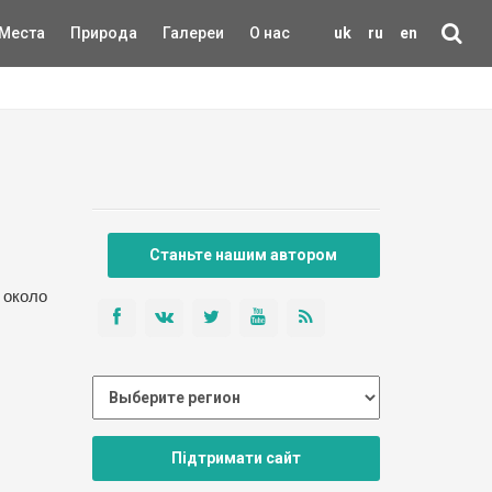
Места
Природа
Галереи
О нас
uk
ru
en
Станьте нашим автором
 около
Підтримати сайт