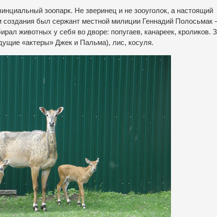
инциальный зоопарк. Не зверинец и не зооуголок, а настоящий
ом создания был сержант местной милиции Геннадий Полосьмак
ал животных у себя во дворе: попугаев, канареек, кроликов. 
дущие «актеры» Джек и Пальма), лис, косуля.