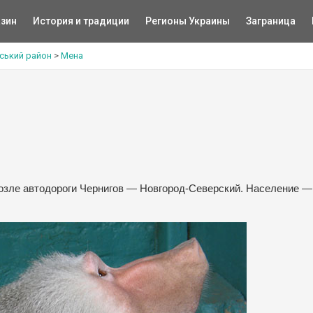
зин
История и традиции
Регионы Украины
Заграница
ський район
>
Мена
возле автодороги Чернигов — Новгород-Северский. Население —