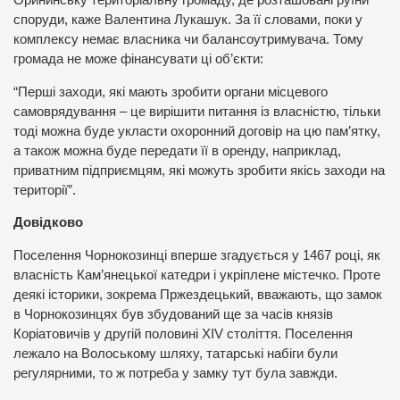
Орининську територіальну громаду, де розташовані руїни
споруди, каже Валентина Лукашук. За її словами, поки у
комплексу немає власника чи балансоутримувача. Тому
громада не може фінансувати ці об’єкти:
“Перші заходи, які мають зробити органи місцевого
самоврядування – це вирішити питання із власністю, тільки
тоді можна буде укласти охоронний договір на цю пам’ятку,
а також можна буде передати її в оренду, наприклад,
приватним підприємцям, які можуть зробити якісь заходи на
території”.
Довідково
Поселення Чорнокозинці вперше згадується у 1467 році, як
власність Кам’янецької катедри і укріплене містечко. Проте
деякі історики, зокрема Пржездецький, вважають, що замок
в Чорнокозинцях був збудований ще за часів князів
Коріатовичів у другій половині XIV століття. Поселення
лежало на Волоському шляху, татарські набіги були
регулярними, то ж потреба у замку тут була завжди.