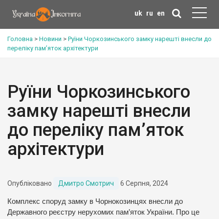
uk
ru
en
Головна
>
Новини
>
Руїни Чоркозинського замку нарешті внесли до
переліку пам’яток архітектури
Руїни Чоркозинського
замку нарешті внесли
до переліку пам’яток
архітектури
Опубліковано
Дмитро Смотрич
6 Серпня, 2024
Комплекс споруд замку в Чорнокозинцях внесли до
Державного реєстру нерухомих пам’яток України. Про це