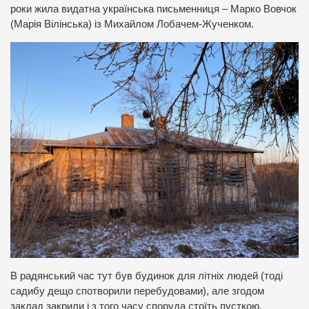
роки жила видатна українська письменниця – Марко Вовчок
(Марія Вілінська) із Михайлом Лобачем-Жученком.
В радянський час тут був будинок для літніх людей (тоді
садибу дещо спотворили перебудовами), але згодом
заклад закрили і з того часу споруда стоїть пусткою.