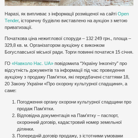
Наразі, як випливає з інформації розміщеної на сайті
Оpen
Тender
, історичну будівлю виставлено на аукціон з метою
приватизації.
Початкова ціна нежитлової споруди – 132 249 грн., площа –
329,8 кв. м. Організатором аукціону є виконком
Богуславської міської ради. Торги повинні початися 15 січня.
ГО
«Навколо Нас. UA»
повідомила “Україну Інкогніту” про
відсутність документів та інформації під час проведення
аукціону з продажу Пам’ятки, які передбачені статтями 18,
20 Закону України «Про охорону культурної спадщини», а
саме:
Погодження органу охорони культурної спадщини про
продаж Пам’ятки.
Відповідна документація на Пам’ятку – паспорт,
охоронний договір, кадастровий номер земельної
ділянки.
Попередній договір продажу, з істотними умовами