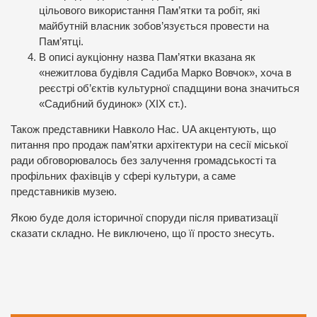
цільового використання Пам’ятки та робіт, які
майбутній власник зобов’язується провести на
Пам’ятці.
В описі аукціонну назва Пам’ятки вказана як
«нежитлова будівля Садиба Марко Вовчок», хоча в
реєстрі об’єктів культурної спадщини вона значиться
«Садибний будинок» (XIX ст.).
Також представники Навколо Нас. UA акцентують, що
питання про продаж пам’ятки архітектури на сесії міської
ради обговорювалось без залучення громадськості та
профільних фахівців у сфері культури, а саме
представників музею.
Якою буде доля історичної споруди після приватизації
сказати складно. Не виключено, що її просто знесуть.