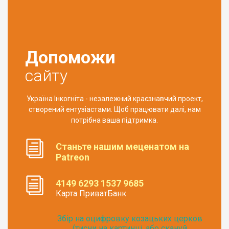
Допоможи
сайту
Україна Інкогніта - незалежний краєзнавчий проект,
створений ентузіастами. Щоб працювати далі, нам
потрібна ваша підтримка.
Станьте нашим меценатом на
Patreon
4149 6293 1537 9685
Карта ПриватБанк
Збір на оцифровку козацьких церков
(тисни на картинці, або скануй