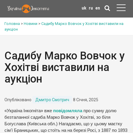
uk
ru
en
Головна
>
Новини
>
Садибу Марко Вовчок у Хохітві виставили на
аукціон
Садибу Марко Вовчок у
Хохітві виставили на
аукціон
Опубліковано
Дмитро Смотрич
8 Січня, 2025
«Україна Інкогніта» вже
повідомляла
про сумну долю
безталанної садиба Марко Вовчок у Хохітві, зо біля
Богуслава (Київська обл.) Нагадаємо, що у цьому маєтку
сімʼї Браницьких, що стоїть на на березі Росі, з 1887 по 1893