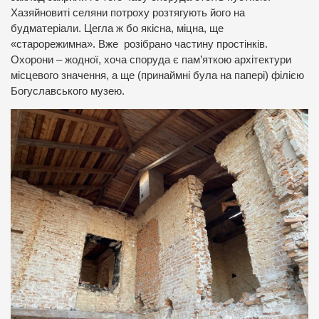
Хазяйновиті селяни потроху розтягують його на
будматеріали. Цегла ж бо якісна, міцна, ще
«старорежимна». Вже розібрано частину простінків.
Охорони – жодної, хоча споруда є пам’яткою архітектури
місцевого значення, а ще (принаймні була на папері) філією
Богуславського музею.