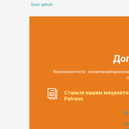
Блог admin
До
Україна Інкогніта - незалежний краєзн
п
Станьте нашим меценато
Patreon
Зб
(т