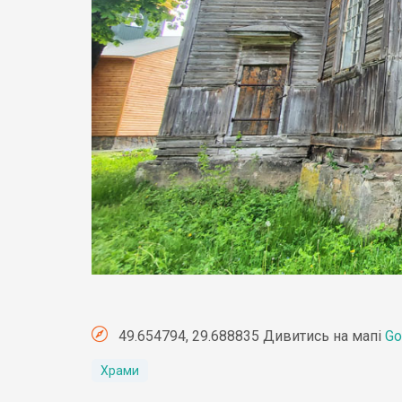
49.654794, 29.688835 Дивитись на мапі
Go
Храми