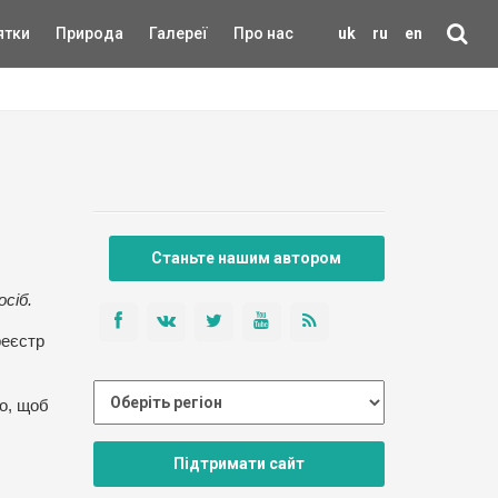
ятки
Природа
Галереї
Про нас
uk
ru
en
Станьте нашим автором
осіб.
реєстр
о, щоб
Підтримати сайт