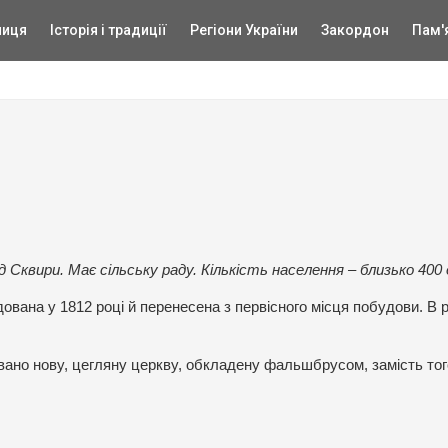
ниця
Історія і традиції
Регіони України
Закордон
Пам'
 Сквири. Має сільську раду. Кількість населення – близько 400 
дована у 1812 році й перенесена з первісного місця побудови. В 
вано нову, цегляну церкву, обкладену фальшбрусом, замість тог