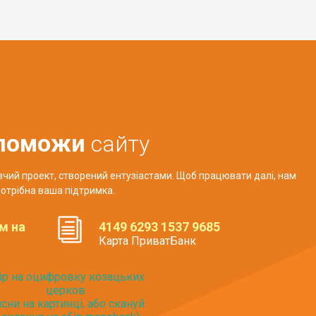
поможи
сайту
авчий проект, створений ентузіастами. Щоб працювати далі, нам
отрібна ваша підтримка.
м на
4149 6293 1537 9685
Карта ПриватБанк
ір на оцифровку козацьких
церков
исни на картинці, або скануй