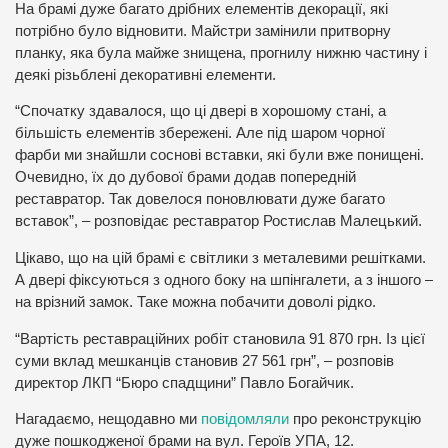
На брамі дуже багато дрібних елементів декорації, які
потрібно було відновити. Майстри замінили притворну
планку, яка була майже знищена, прогнилу нижню частину і
деякі різьблені декоративні елементи.
“Спочатку здавалося, що ці двері в хорошому стані, а
більшість елементів збережені. Але під шаром чорної
фарби ми знайшли соснові вставки, які були вже понищені.
Очевидно, їх до дубової брами додав попередній
реставратор. Так довелося поновлювати дуже багато
вставок”, – розповідає реставратор Ростислав Малецький.
Цікаво, що на цій брамі є світлики з металевими решітками.
А двері фіксуються з одного боку на шпінгалети, а з іншого –
на врізний замок. Таке можна побачити доволі рідко.
“Вартість реставраційних робіт становила 91 870 грн. Із цієї
суми вклад мешканців становив 27 561 грн”, – розповів
директор ЛКП “Бюро спадщини” Павло Богайчик.
Нагадаємо, нещодавно ми
повідомляли
про реконструкцію
дуже пошкодженої брами на вул. Героїв УПА, 12.