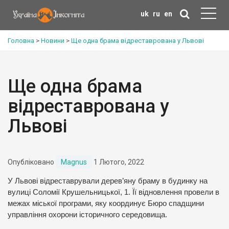
uk
ru
en
Головна
>
Новини
>
Ще одна брама відреставрована у Львові
Ще одна брама
відреставрована у
Львові
Опубліковано
Magnus
1 Лютого, 2022
У Львові відреставрували дерев’яну браму в будинку на
вулиці Соломії Крушельницької, 1. Її відновлення провели в
межах міської програми, яку координує Бюро спадщини
управління охорони історичного середовища.