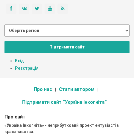
Підтримати сайт
Вхід
Реєстрація
Про нас
Стати автором
Підтримати сайт “Україна Інкогніта”
Про сайт
«Україна Інкогніта» - неприбутковий проект ентузіастів
краєзнавства.