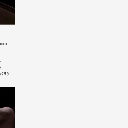
ного
.
у.
ься у