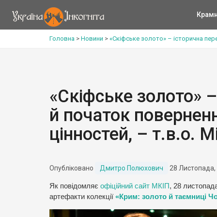
Крам
Головна
>
Новини
>
«Скіфське золото» – історична пере
«Скіфське золото» –
й початок повернен
цінностей, – т.в.о. 
Опубліковано
Дмитро Полюхович
28 Листопада,
Як повідомляє
офіційний сайт МКІП
, 28 листопад
артефакти колекції
«Крим: золото й таємниці Ч