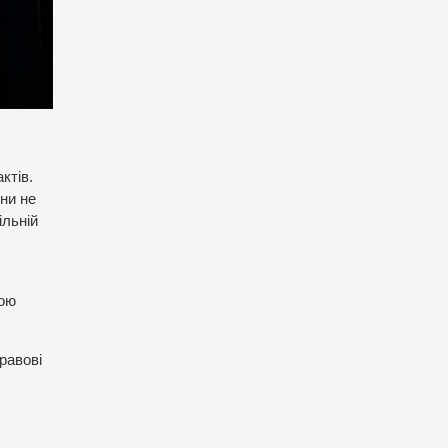
ктів.
їни не
ільній
кою
равові