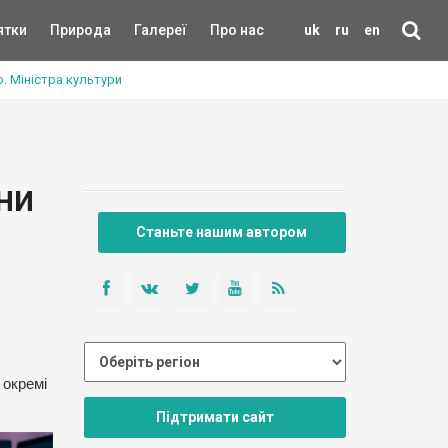
ятки
Природа
Галереї
Про нас
uk
ru
en
. Міністра культури
ни
Станьте нашим автором
 окремі
Підтримати сайт