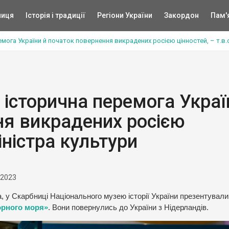
ниця
Історія і традиції
Регіони України
Закордон
Пам'
мога України й початок повернення викрадених росією цінностей, – т.в.о
 історична перемога Украї
ня викрадених росією
Міністра культури
 2023
а, у Скарбниці Національного музею історії України презентували
орного моря»
. Вони повернулись до України з Нідерландів.