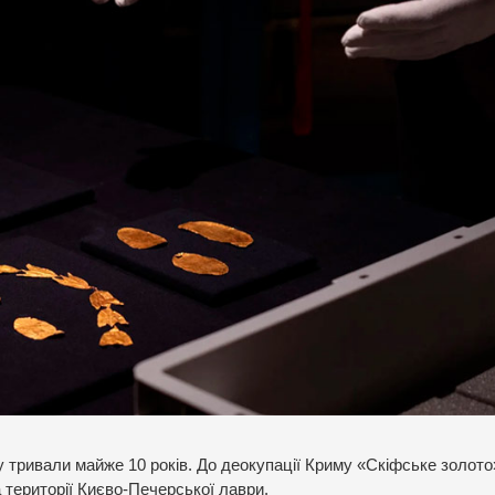
му тривали майже 10 років. До деокупації Криму «Скіфське золото
 території Києво-Печерської лаври.