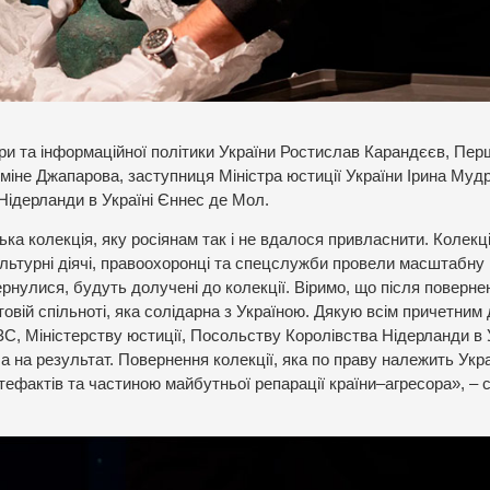
ьтури та інформаційної політики України Ростислав Карандєєв, Пер
міне Джапарова, заступниця Міністра юстиції України Ірина Мудр
ідерланди в Україні Єннес де Мол.
ка колекція, яку росіянам так і не вдалося привласнити. Колекц
ультурні діячі, правоохоронці та спецслужби провели масштабну
ернулися, будуть долучені до колекції. Віримо, що після поверне
вій спільноті, яка солідарна з Україною. Дякую всім причетним д
ЗС, Міністерству юстиції, Посольству Королівства Нідерланди в У
а на результат. Повернення колекції, яка по праву належить Укра
ефактів та частиною майбутньої репарації країни–агресора», – 