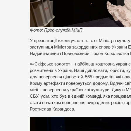
Фото: Прес-служба МКІП
У презентації взяли участь т. в. о. Міністра кул
заступниця Міністра закордонних справ України Е
Надзвичайний і Повноважний Посол Королівства Н
««Скіфське золото» – найбільш коштовна українсь
розмитнена в Україні. Наші дипломати, юристи, к
для повернення цінностей. 565 предметів, які пов
Криму артефакти повернуться додому. Вдячні світо
місії – повернення української культури. Дякую М
СБУ, усім, хто був в єдиній команді, яка працювал
стати початком повернення викрадених росією арт
Ростислав Карандєєв.