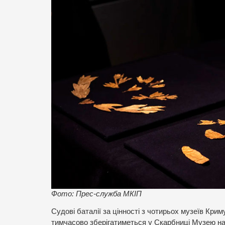
Фото: Прес-служба МКІП
Судові баталії за цінності з чотирьох музеїв Кри
тимчасово зберігатиметься у Скарбниці Музею на