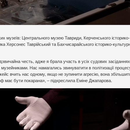
их музеїв: Центрального музею Тавриди, Керченського історико-
ика Херсонес Таврійський та Бахчисарайського історико-культур
дзвичайна честь, адже я брала участь в усіх судових засіданнях
музейниками. Нас намагались звинуватити в політизації процес
кейс вчить нас одному, якщо не зупинити агресію, вона збільшит
 рф має бути покарана», – підкреслила Еміне Джапарова.