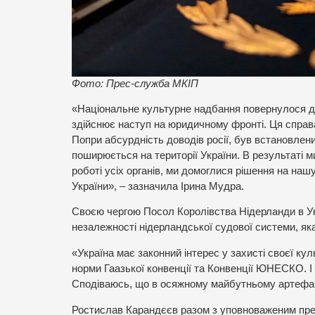
Фото: Прес-служба МКІП
«Національне культурне надбання повернулося до
здійснює наступ на юридичному фронті. Ця справа
Попри абсурдність доводів росії, був встановлени
поширюється на території України. В результаті м
роботі усіх органів, ми домоглися рішення на на
України», – зазначила Ірина Мудра.
Своєю чергою Посол Королівства Нідерланди в Ук
незалежності нідерландської судової системи, як
«Україна має законний інтерес у захисті своєї к
норми Гаазької конвенції та Конвенції ЮНЕСКО. І 
Сподіваюсь, що в осяжному майбутньому артефак
Ростислав Карандєєв разом з уповноваженим пре