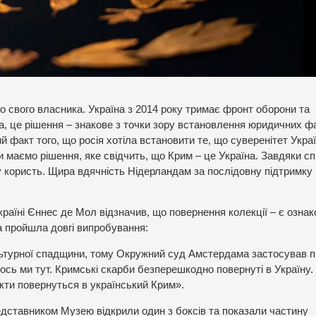
 свого власника. Україна з 2014 року тримає фронт оборони та
, це рішення – знакове з точки зору встановлення юридичних фа
й факт того, що росія хотіла встановити те, що суверенітет Укра
и маємо рішення, яке свідчить, що Крим – це Україна. Завдяки сп
шу користь. Щира вдячність Нідерландам за послідовну підтримку
раїні Єннес де Мол відзначив, що повернення колекції – є озна
а пройшла довгі випробування:
ультурної спадщини, тому Окружний суд Амстердама застосував п
ось ми тут. Кримські скарби безперешкодно повернуті в Україну.
ти повернуться в український Крим».
дставником Музею відкрили один з боксів та показали частину