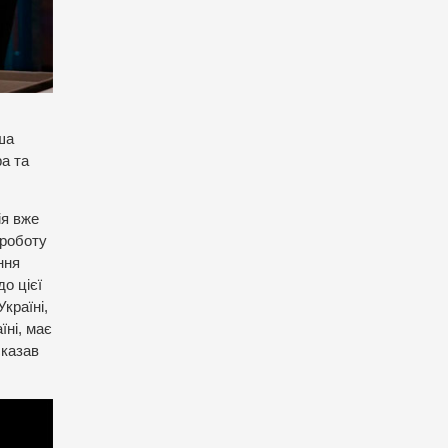
ша
а та
ія вже
 роботу
ння
о цієї
країні,
їні, має
сказав