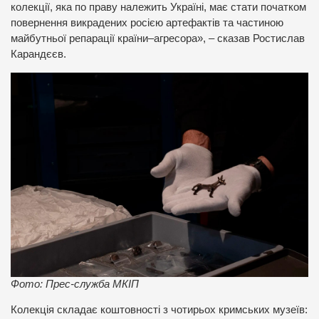
колекції, яка по праву належить Україні, має стати початком
повернення викрадених росією артефактів та частиною
майбутньої репарації країни–агресора», – сказав Ростислав
Карандєєв.
Фото: Прес-служба МКІП
Колекція складає коштовності з чотирьох кримських музеїв: