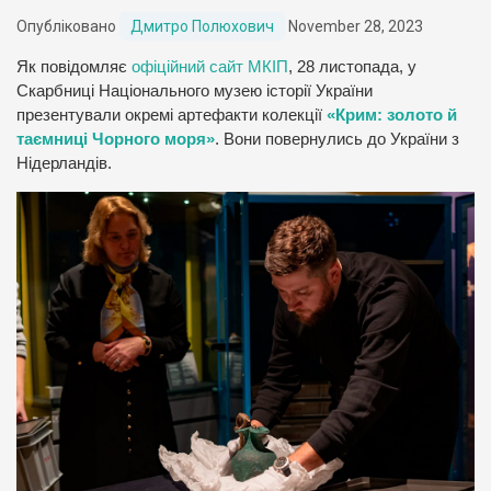
Опубліковано
Дмитро Полюхович
November 28, 2023
Як повідомляє
офіційний сайт МКІП
, 28 листопада, у
Скарбниці Національного музею історії України
презентували окремі артефакти колекції
«Крим: золото й
таємниці Чорного моря»
. Вони повернулись до України з
Нідерландів.