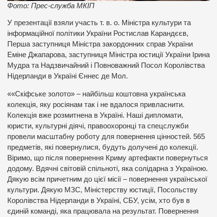
Фото: Прес-служба МКІП
У презентації взяли участь т. в. о. Міністра культури та
інформаційної політики України Ростислав Карандєєв,
Перша заступниця Міністра закордонних справ України
Еміне Джапарова, заступниця Міністра юстиції України Ірина
Мудра та Надзвичайний і Повноважний Посол Королівства
Нідерланди в Україні Єннес де Мол.
««Скіфське золото» – найбільш коштовна українська
колекція, яку росіянам так і не вдалося привласнити.
Колекція вже розмитнена в Україні. Наші дипломати,
юристи, культурні діячі, правоохоронці та спецслужби
провели масштабну роботу для повернення цінностей. 565
предметів, які повернулися, будуть долучені до колекції.
Віримо, що після повернення Криму артефакти повернуться
додому. Вдячні світовій спільноті, яка солідарна з Україною.
Дякую всім причетним до цієї місії – повернення української
культури. Дякую МЗС, Міністерству юстиції, Посольству
Королівства Нідерланди в Україні, СБУ, усім, хто був в
єдиній команді, яка працювала на результат. Повернення