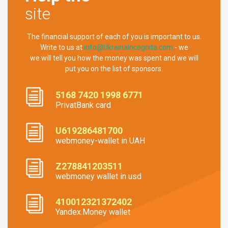
site
The financial support of each of you is important to us.
Write to us at
info@UkrainaIncognita.com
- we
we will tell you how the money was spent and we will
put you on the list of sponsors.
5168 7420 1998 6771
PrivatBank card
U619286481700
webmoney-wallet in UAH
Z278841203511
webmoney wallet in usd
410012321372402
Yandex.Money wallet