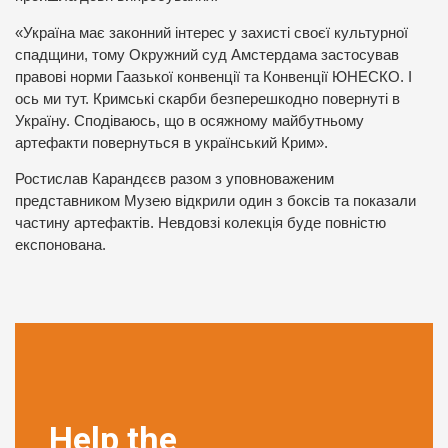
«Україна має законний інтерес у захисті своєї культурної
спадщини, тому Окружний суд Амстердама застосував
правові норми Гаазької конвенції та Конвенції ЮНЕСКО. І
ось ми тут. Кримські скарби безперешкодно повернуті в
Україну. Сподіваюсь, що в осяжному майбутньому
артефакти повернуться в український Крим».
Ростислав Карандєєв разом з уповноваженим
представником Музею відкрили один з боксів та показали
частину артефактів. Невдовзі колекція буде повністю
експонована.
Help the