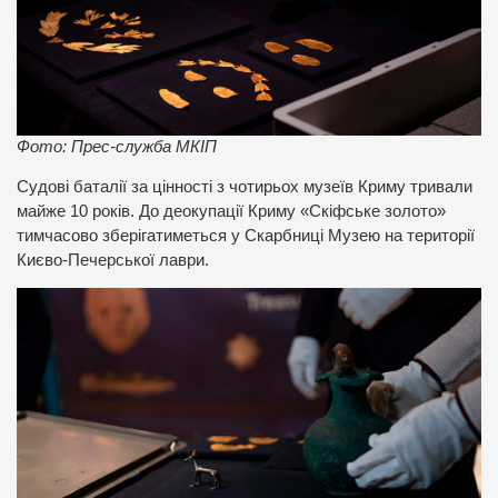
Фото: Прес-служба МКІП
Судові баталії за цінності з чотирьох музеїв Криму тривали
майже 10 років. До деокупації Криму «Скіфське золото»
тимчасово зберігатиметься у Скарбниці Музею на території
Києво-Печерської лаври.