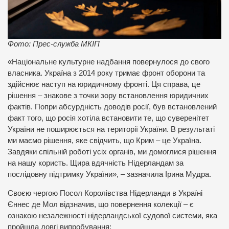
Фото: Прес-служба МКІП
«Національне культурне надбання повернулося до свого
власника. Україна з 2014 року тримає фронт оборони та
здійснює наступ на юридичному фронті. Ця справа, це
рішення – знакове з точки зору встановлення юридичних
фактів. Попри абсурдність доводів росії, був встановлений
факт того, що росія хотіла встановити те, що суверенітет
України не поширюється на території України. В результаті
ми маємо рішення, яке свідчить, що Крим – це Україна.
Завдяки спільній роботі усіх органів, ми домоглися рішення
на нашу користь. Щира вдячність Нідерландам за
послідовну підтримку України», – зазначила Ірина Мудра.
Своєю чергою Посол Королівства Нідерланди в Україні
Єннес де Мол відзначив, що повернення колекції – є
ознакою незалежності нідерландської судової системи, яка
пройшла довгі випробування: