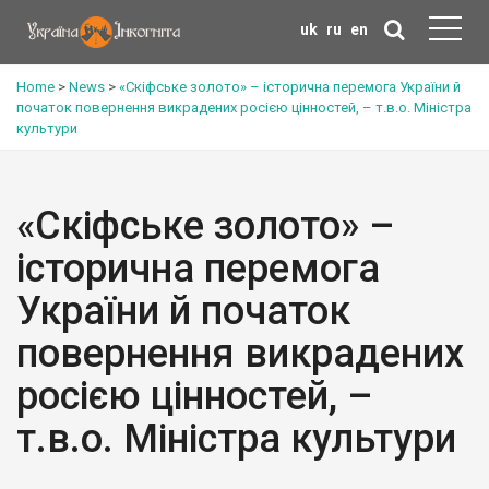
uk
ru
en
Home
>
News
>
«Скіфське золото» – історична перемога України й
початок повернення викрадених росією цінностей, – т.в.о. Міністра
культури
«Скіфське золото» –
історична перемога
України й початок
повернення викрадених
росією цінностей, –
т.в.о. Міністра культури