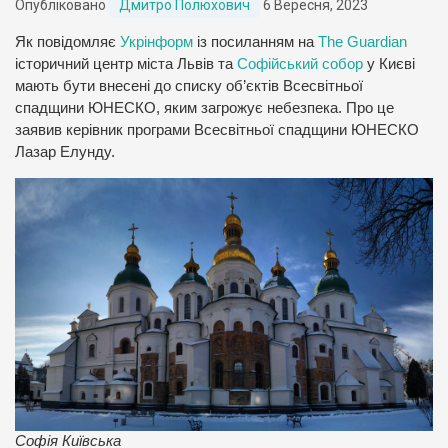
Опубліковано
Дмитро Полюхович
6 Вересня, 2023
Як повідомляє
Укрінформ
із посиланням на
The Guardian
історичний центр міста Львів та
Софійський собор
у Києві
мають бути внесені до списку об’єктів Всесвітньої
спадщини ЮНЕСКО, яким загрожує небезпека. Про це
заявив керівник програми Всесвітньої спадщини ЮНЕСКО
Лазар Елунду.
Софія Київська