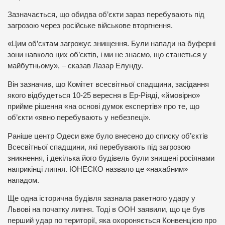
Зазначається, що обидва об’єкти зараз перебувають під
загрозою через російське військове вторгнення.
«Цим об’єктам загрожує знищення. Були напади на буферні
зони навколо цих об’єктів, і ми не знаємо, що станеться у
майбутньому», – сказав Лазар Елунду.
Він зазначив, що Комітет всесвітньої спадщини, засідання
якого відбудеться 10-25 вересня в Ер-Ріяді, «ймовірно»
прийме рішення «на основі думок експертів» про те, що
об’єкти «явно перебувають у небезпеці».
Раніше центр Одеси вже було внесено до списку об’єктів
Всесвітньої спадщини, які перебувають під загрозою
зникнення, і декілька його будівель були знищені росіянами
наприкінці липня. ЮНЕСКО назвало це «нахабним»
нападом.
Ще одна історична будівля зазнала ракетного удару у
Львові на початку липня. Тоді в ООН заявили, що це був
перший удар по території, яка охороняється Конвенцією про