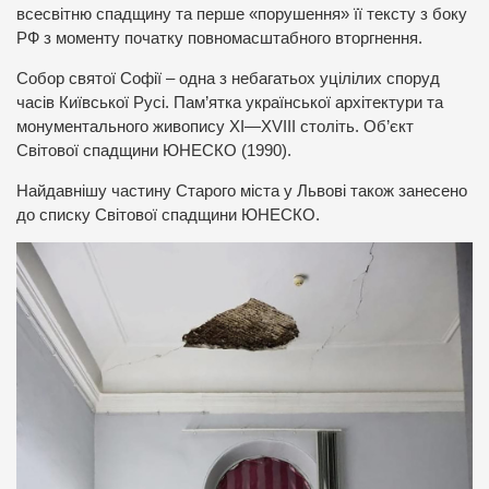
всесвітню спадщину та перше «порушення» її тексту з боку
РФ з моменту початку повномасштабного вторгнення.
Собор святої Софії – одна з небагатьох уцілілих споруд
часів Київської Русі. Пам’ятка української архітектури та
монументального живопису XI—XVIII століть. Об’єкт
Світової спадщини ЮНЕСКО (1990).
Найдавнішу частину Старого міста у Львові також занесено
до списку Світової спадщини ЮНЕСКО.