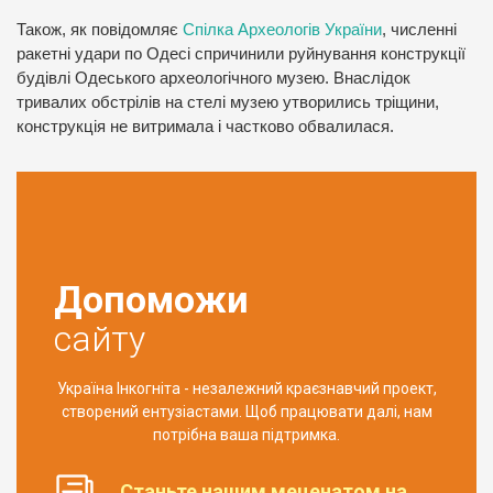
Також, як повідомляє
Спілка Археологів України
, численні
ракетні удари по Одесі спричинили руйнування конструкції
будівлі Одеського археологічного музею. Внаслідок
тривалих обстрілів на стелі музею утворились тріщини,
конструкція не витримала і частково обвалилася.
Допоможи
сайту
Україна Інкогніта - незалежний краєзнавчий проект,
створений ентузіастами. Щоб працювати далі, нам
потрібна ваша підтримка.
Станьте нашим меценатом на