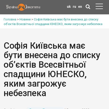
uk
ru
en
Головна
>
Новини
>
Софія Київська має бути внесена до списку
об’єктів Всесвітньої спадщини ЮНЕСКО, яким загрожує небезпека
Софія Київська має
бути внесена до списку
об’єктів Всесвітньої
спадщини ЮНЕСКО,
яким загрожує
небезпека