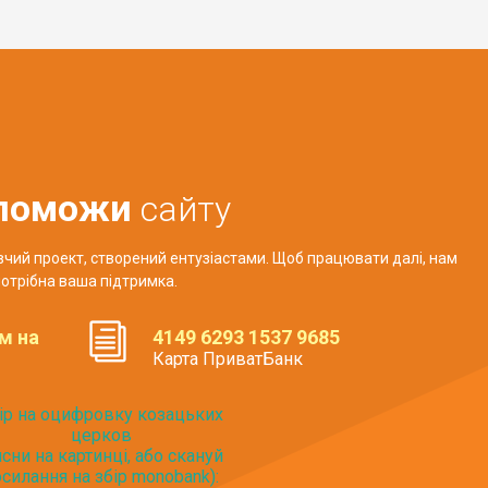
поможи
сайту
авчий проект, створений ентузіастами. Щоб працювати далі, нам
отрібна ваша підтримка.
м на
4149 6293 1537 9685
Карта ПриватБанк
ір на оцифровку козацьких
церков
исни на картинці, або скануй
силання на збір monobank):