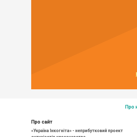
Про 
Про сайт
«Україна Інкогніта» - неприбутковий проект
ентузіастів краєзнавства.