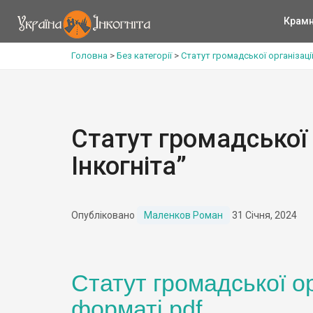
Крам
Головна
>
Без категорії
>
Статут громадської організації
Статут громадської 
Інкогніта”
Опубліковано
Маленков Роман
31 Січня, 2024
Статут громадської орг
форматі pdf