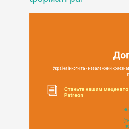
До
Україна Інкогніта - незалежний краєзн
п
Станьте нашим меценато
Patreon
Зб
(т
по