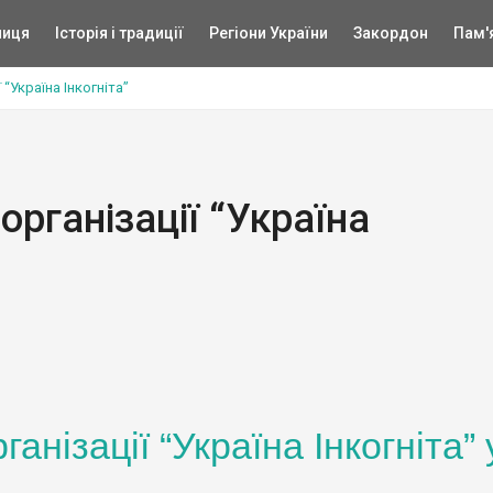
ниця
Історія і традиції
Регіони України
Закордон
Пам'
 “Україна Інкогніта”
організації “Україна
анізації “Україна Інкогніта” 