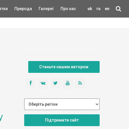
ятки
Природа
Галереї
Про нас
uk
ru
en
Станьте нашим автором
у
Підтримати сайт