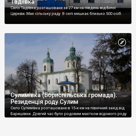
Тадіївка
Село Тадіївка розташоване за 27 км на південь від Білої
Церкви. Має сільську раду. В селі мешкає близько 500 осіб.
Сулимівка (Бориспільська громада).
Резиденція роду Сулим
Село Сулимівка розташоване в 15-и км на північний захід від
Баришівки. Довгий час було родовим маєтком відомого роду
Сулим.