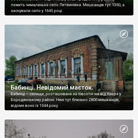
лежить чималеньке село Литвинівка. Мешканців тут 1350, а
заснували село у 1645 році.
Бабинці. Невідомий маєток.
Бабинці – селище, розташоване за півсотні км від Києва у
Бородянському районі. Нині тут близько 2800 мешканців,
відоме воно із 1544 року.