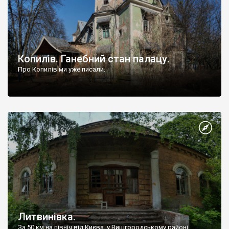
Копилів. Ганебний стан палацу.
Про Копилів ми уже писали.
Литвинівка.
За 50 км на північ від Києва, у Вишгородському районі,