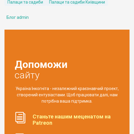
Палаци та садиби
Палаци та садиби Київщини
Блог admin
Допоможи
сайту
Україна Інкогніта - незалежний краєзнавчий проект,
створений ентузіастами. Щоб працювати далі, нам
потрібна ваша підтримка.
Станьте нашим меценатом на
Patreon