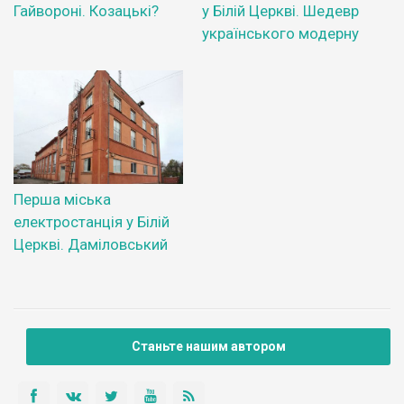
Гайвороні. Козацькі?
у Білій Церкві. Шедевр
українського модерну
Перша міська
електростанція у Білій
Церкві. Даміловський
Станьте нашим автором