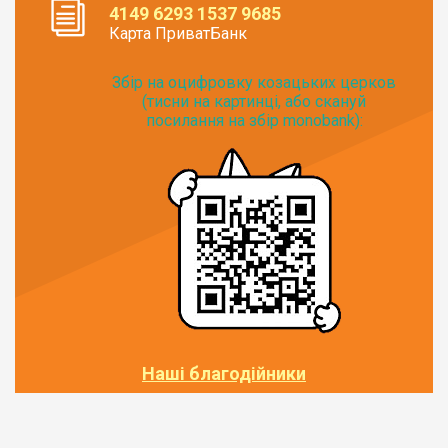
4149 6293 1537 9685
Карта ПриватБанк
Збір на оцифровку козацьких церков
(тисни на картинці, або скануй
посилання на збір monobank):
Наші благодійники