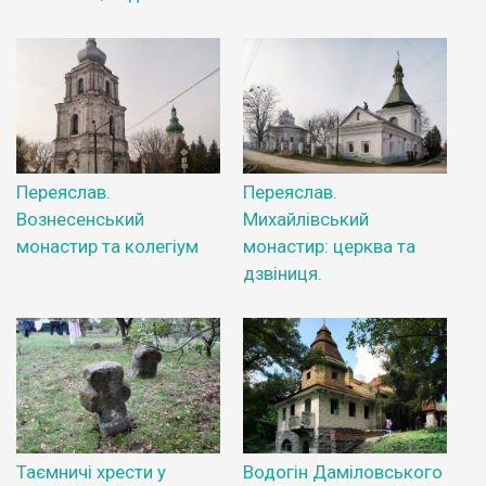
Переяслав.
Переяслав.
Вознесенський
Михайлівський
монастир та колегіум
монастир: церква та
дзвіниця.
Таємничі хрести у
Водогін Даміловського