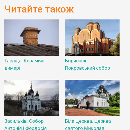
Читайте також
Тараща. Керамічні
Бориспіль.
димарі
Покровський собор
Васильків. Собор
Біла Церква. Церква
Антонія і Феодосія
святого Миколая