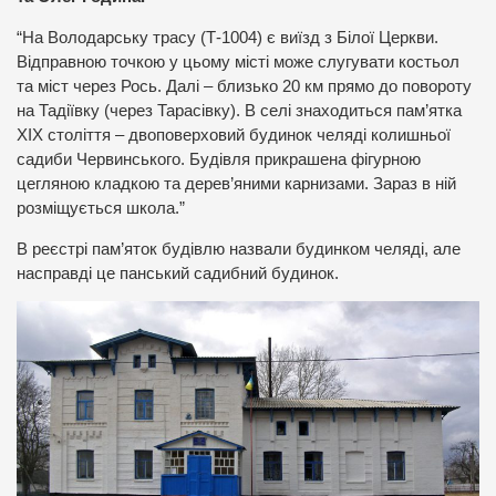
“На Володарську трасу (Т-1004) є виїзд з Білої Церкви.
Відправною точкою у цьому місті може слугувати костьол
та міст через Рось. Далі – близько 20 км прямо до повороту
на Тадіївку (через Тарасівку). В селі знаходиться пам’ятка
ХІХ століття – двоповерховий будинок челяді колишньої
садиби Червинського. Будівля прикрашена фігурною
цегляною кладкою та дерев’яними карнизами. Зараз в ній
розміщується школа.”
В реєстрі пам’яток будівлю назвали будинком челяді, але
насправді це панський садибний будинок.