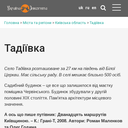
uk
ru
en
Головна
>
Міста та регіони
>
Київська область
>
Тадіївка
Тадіївка
Село Тадіївка розташоване за 27 км на південь від Білої
Церкви. Має сільську раду. В селі мешкає близько 500 осіб.
Садибний будинок – це все що залишилося від маєтку
поміщика Червінського. Будинок збудували у другій
половині ХІХ століття. Пам’ятка архітектури місцевого
значення.
А ось що пише путівник: Дванадцять маршрутів
Київщиною. – К.: Грані-Т, 2008. Автори: Роман Маленков
та Олег Година.