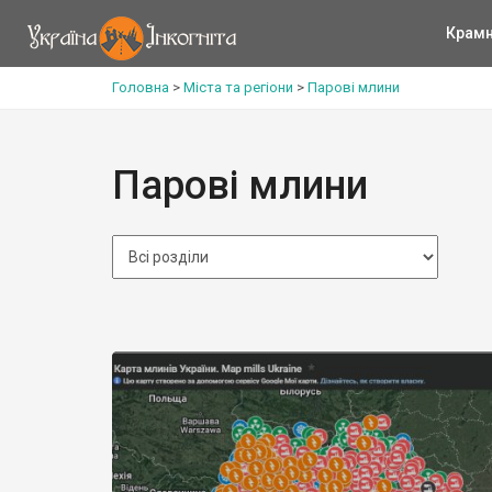
Крам
Головна
>
Міста та регіони
>
Парові млини
Парові млини