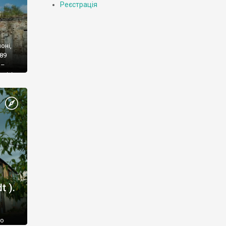
Реєстрація
оні,
889
 –
чі, і
го
 ).
го