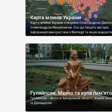
Карта млинів України
Карта млинів України створена Олександром Даніл
Олександром Михайликом. Ось що пишуть автори:
Інформація використана з Вікіпедії та інших відкрити
джерел, і звісно власних подорожей. Використані ф
взяті з Інтернету у відкритому доступі, авторство в
по можливості вказано. Звісно, що на карті ще не усі
збережені млини. Робота над картою триває постійн
ласка, […]
Гуляйполе. Махно та купа пам’ято
Гуляйполе – місто в Запорізькій області, майже на к
із Донецькою.