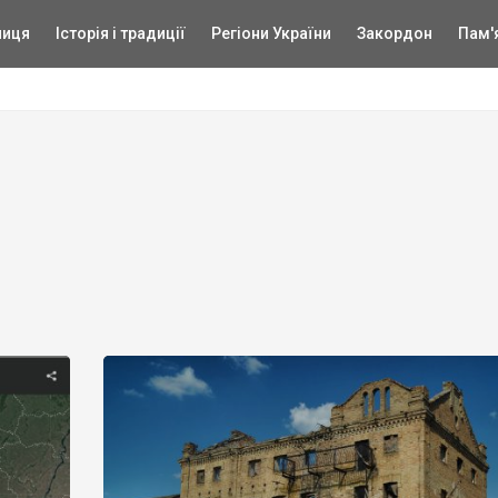
ниця
Історія і традиції
Регіони України
Закордон
Пам'