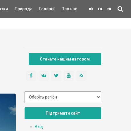
ятки
Природа
Галереї
Про нас
uk
ru
en
Станьте нашим автором
Підтримати сайт
Вхід