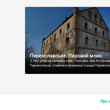
Переяславське. Паровий млин.
У 1901 році на залізниці Київ - Полтава, між Яготином
Переяславом, з'явилася проміжна станція Переясла
Про 