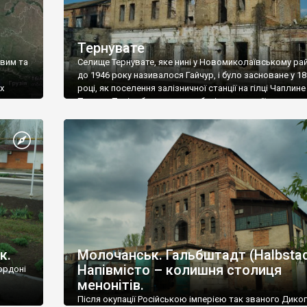
Тернувате
овим та
Селище Тернувате, яке нині у Новомиколаївському рай
до 1946 року називалося Гайчур, і було засноване у 1
х
році, як поселення залізничної станції на гілці Чаплине
ото
Пологи. Тоді ж було зведено будівлю станції, яка, до ре
сіх фото
нині називається «Гайчур», та залізничних складів –
пакгауза. Трохи пізніше звели велику будівлю парово
о. Будь
млина. Як і більшість […]
к.
Молочанськ. Гальбштадт (Halbstadt
Напівмісто – колишня столиця
ордоні
менонітів.
Після окупації Російською імперією так званого Дико