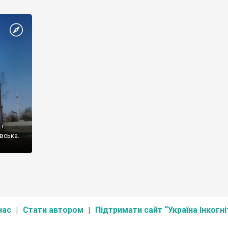
поля, виникла необхідність освоєння степових земель,
раніше належали ногайцям та іншим ордам.
 і
вська.
нас
Стати автором
Підтримати сайт “Україна Інкогні