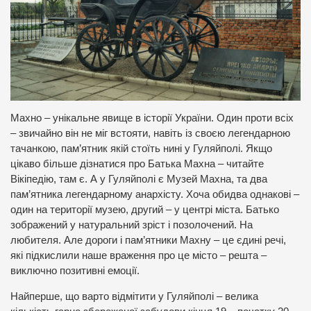
Махно – унікальне явище в історії України. Один проти всіх
– звичайно він не міг встояти, навіть із своєю легендарною
тачанкою, пам’ятник якій стоїть нині у Гуляйполі. Якщо
цікаво більше дізнатися про Батька Махна – читайте
Вікіпедію, там є. А у Гуляйполі є Музей Махна, та два
пам’ятника легендарному анархісту. Хоча обидва однакові –
один на території музею, другий – у центрі міста. Батько
зображений у натуральний зріст і позолочений. На
любителя. Але дороги і пам’ятники Махну – це єдині речі,
які підкислили наше враження про це місто – решта –
виключно позитивні емоції.
Найперше, що варто відмітити у Гуляйполі – велика