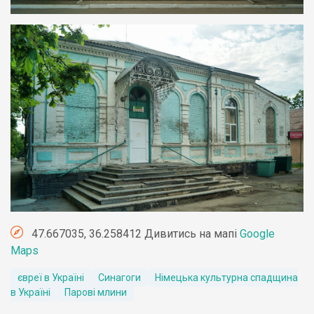
47.667035, 36.258412 Дивитись на мапі
Google
Maps
євреї в Україні
Синагоги
Німецька культурна спадщина
в Україні
Парові млини