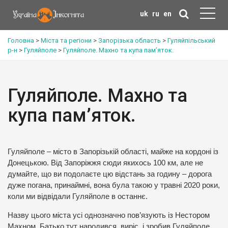
uk
ru
en
Головна
>
Міста та регіони
>
Запорізька область
>
Гуляйпільський
р-н
>
Гуляйполе
>
Гуляйполе. Махно та купа пам’яток.
Гуляйполе. Махно та
купа пам’яток.
Гуляйполе – місто в Запорізькій області, майже на кордоні із
Донецькою. Від Запоріжжя сюди якихось 100 км, але не
думайте, що ви подолаєте цю відстань за годину – дорога
дуже погана, принаймні, вона була такою у травні 2020 роки,
коли ми відвідали Гуляйполе в останнє.
Назву цього міста усі однозначно пов’язують із Нестором
Махном. Батько тут народився, виріс, і зробив Гуляйполе