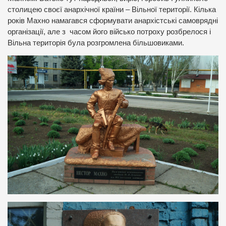
столицею своєї анархічної країни – Вільної території. Кілька
років Махно намагався сформувати анархістські самоврядні
організації, але з часом його військо потроху розбрелося і
Вільна територія була розгромлена більшовиками.