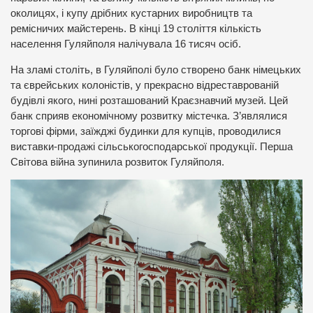
околицях, і купу дрібних кустарних виробництв та
ремісничих майстерень. В кінці 19 століття кількість
населення Гуляйполя налічувала 16 тисяч осіб.
На зламі століть, в Гуляйполі було створено банк німецьких
та єврейських колоністів, у прекрасно відреставрованій
будівлі якого, нині розташований Краєзнавчий музей. Цей
банк сприяв економічному розвитку містечка. З’являлися
торгові фірми, заїжджі будинки для купців, проводилися
виставки-продажі сільськогосподарської продукції. Перша
Світова війна зупинила розвиток Гуляйполя.