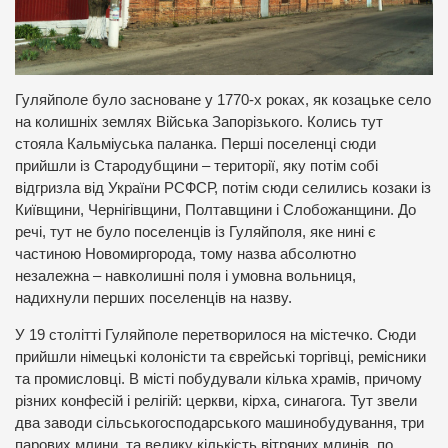
Гуляйполе було засноване у 1770-х роках, як козацьке село
на колишніх землях Війська Запорізького. Колись тут
стояла Кальміуська паланка. Перші поселенці сюди
прийшли із Стародубщини – території, яку потім собі
відгризла від України РСФСР, потім сюди селились козаки із
Київщини, Чернігівщини, Полтавщини і Слобожанщини. До
речі, тут не було поселенців із Гуляйполя, яке нині є
частиною Новомиргорода, тому назва абсолютно
незалежна – навколишні поля і умовна вольниця,
надихнули перших поселенців на назву.
У 19 столітті Гуляйполе перетворилося на містечко. Сюди
прийшли німецькі колоністи та єврейські торгівці, ремісники
та промисловці. В місті побудували кілька храмів, причому
різних конфесій і релігій: церкви, кірха, синагога. Тут звели
два заводи сільськогосподарського машинобудування, три
парових млини, та велику кількість вітряних млинів, по