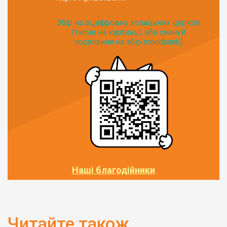
Збір на оцифровку козацьких церков
(тисни на картинці, або скануй
посилання на збір monobank):
Наші благодійники
Читайте також