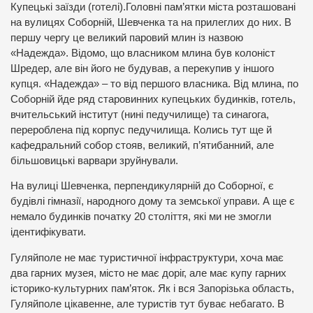
Купецькі заїзди (готелі).Головні пам’ятки міста розташовані
на вулицях Соборній, Шевченка та на прилеглих до них. В
першу чергу це великий паровий млин із назвою
«Надежда». Відомо, що власником млина був колоніст
Шредер, але він його не будував, а перекупив у іншого
купця. «Надежда» – то від першого власника. Від млина, по
Соборній йде ряд старовинних купецьких будинків, готель,
вчительський інститут (нині педучилище) та синагога,
перероблена під корпус педучилища. Колись тут ще й
кафедральний собор стояв, великий, п’ятибанний, але
більшовицькі варвари зруйнували.
На вулиці Шевченка, перпендикулярній до Соборної, є
будівлі гімназії, народного дому та земської управи. А ще є
немало будинків початку 20 століття, які ми не змогли
ідентифікувати.
Гуляйполе не має туристичної інфраструктури, хоча має
два гарних музея, місто не має доріг, але має купу гарних
історико-культурних пам’яток. Як і вся Запорізька область,
Гуляйполе цікавенне, але туристів тут буває небагато. В